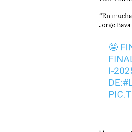
“En muchas 
Jorge Bava 
🤩 F
FINA
I-20
DE:
#
PIC.