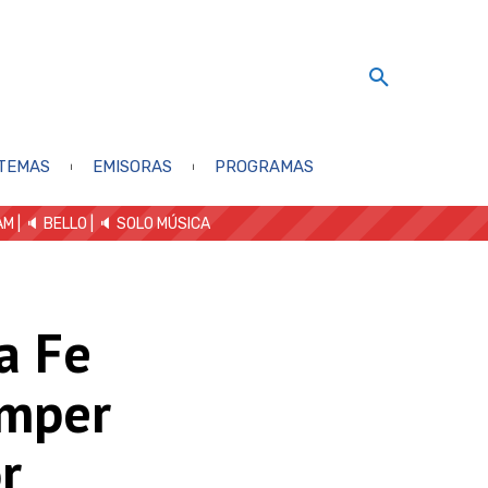
TEMAS
EMISORAS
PROGRAMAS
AM
| 🔈 BELLO
|
🔈 SOLO MÚSICA
a Fe
omper
r