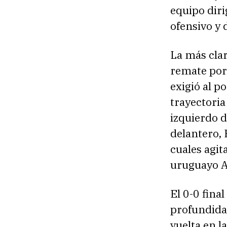
equipo diri
ofensivo y 
La más clar
remate por
exigió al p
trayectoria
izquierdo d
delantero,
cuales agit
uruguayo A
El 0-0 fina
profundida
vuelta en l