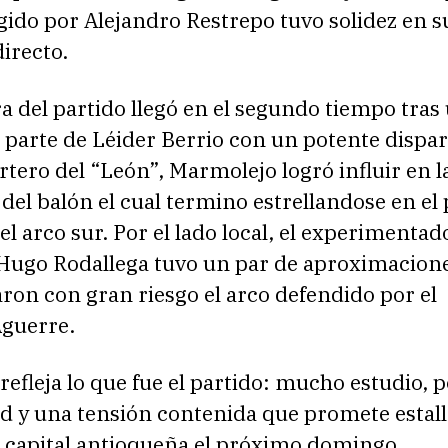
gido por Alejandro Restrepo tuvo solidez en s
directo.
a del partido llegó en el segundo tiempo tras
 parte de Léider Berrio con un potente dispa
ortero del “León”, Marmolejo logró influir en l
 del balón el cual termino estrellandose en el 
el arco sur. Por el lado local, el experimentad
 Hugo Rodallega tuvo un par de aproximacione
aron con gran riesgo el arco defendido por el
guerre.
l refleja lo que fue el partido: mucho estudio, 
d y una tensión contenida que promete estall
a capital antioqueña el próximo domingo.