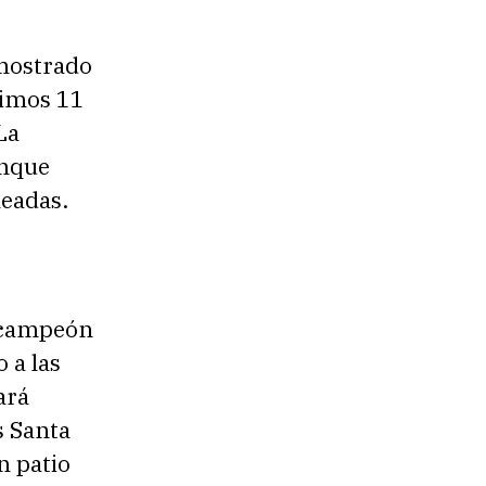
 mostrado
timos 11
La
unque
leadas.
l campeón
 a las
ará
s Santa
n patio