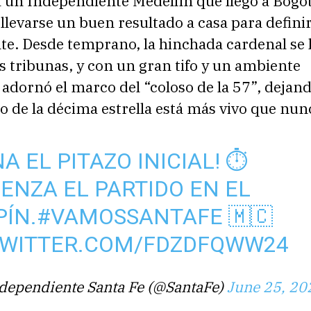
a un Independiente Medellín que llegó a Bogot
 llevarse un buen resultado a casa para definir 
te. Desde temprano, la hinchada cardenal se 
as tribunas, y con un gran tifo y un ambiente
dornó el marco del “coloso de la 57”, dejand
o de la décima estrella está más vivo que nun
NA EL PITAZO INICIAL! ⏱
ENZA EL PARTIDO EN EL
ÍN.
#VAMOSSANTAFE
🇲🇨
TWITTER.COM/FDZDFQWW24
dependiente Santa Fe (@SantaFe)
June 25, 20