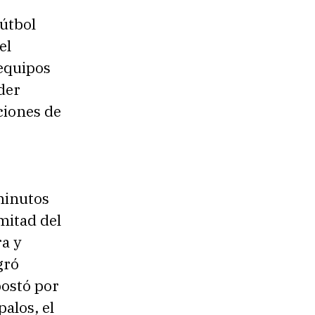
fútbol
el
equipos
der
pciones de
minutos
 mitad del
a y
gró
postó por
palos, el