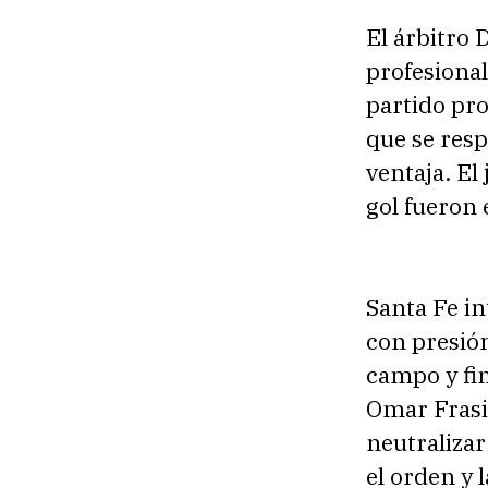
El árbitro 
profesional
partido pr
que se resp
ventaja. El
gol fueron 
Santa Fe i
con presión
campo y fi
Omar Frasic
neutralizar
el orden y 