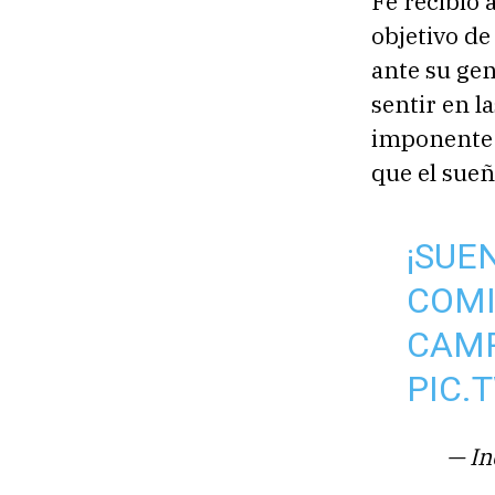
Fe recibió 
objetivo de
ante su gen
sentir en l
imponente a
que el sueñ
¡SUE
COMI
CAMP
PIC.
— In