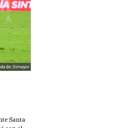
da de: Dimayor
ente Santa