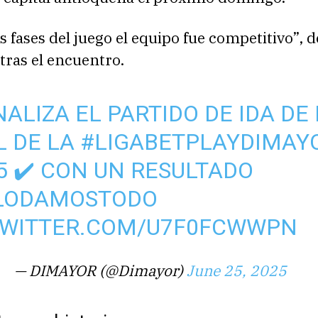
fases del juego el equipo fue competitivo”, d
tras el encuentro.
INALIZA EL PARTIDO DE IDA DE
L DE LA
#LIGABETPLAYDIMAY
25 ✔️ CON UN RESULTADO
LODAMOSTODO
TWITTER.COM/U7F0FCWWPN
— DIMAYOR (@Dimayor)
June 25, 2025