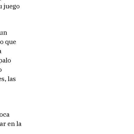
u juego
 un
ro que
a
palo
o
s, las
poca
ar en la