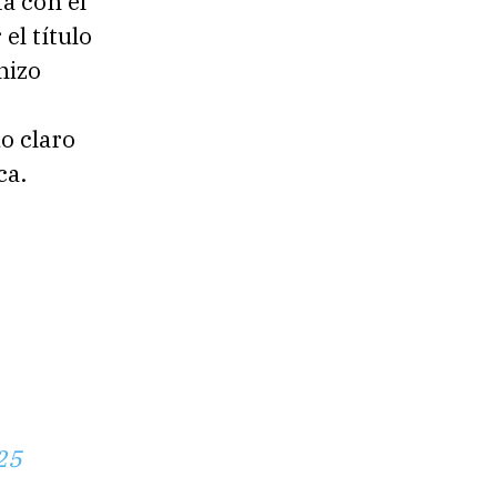
á con el
el título
hizo
o claro
ca.
25