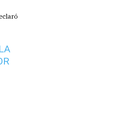
eclaró
 LA
OR