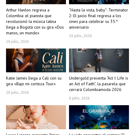
Arthur Hanlon regresa a
“Hasta la vista, baby”: Terminator
Colombia: el pianista que
2: El juicio final regresa a los
revolucionó la música latina
cines para celebrar su 35.º
llega a Bogotá con su gira «Dos
aniversario
manos, un mundo»
28 julio, 2026
28 julio, 2026
Katie James llega a Cali con su
Undergold presenta “Act I: Life is
gira «Bajo mi corteza Tour»
an Act of Faith”, la pasarela que
cerrará Colombiamoda 2026
28 julio, 2026
8 julio, 2026
Laura Lizcano presenta “Amor
La vida encuentra el camino: El