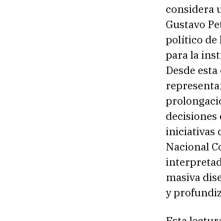
considera u
Gustavo Pet
político de
para la ins
Desde esta 
representar
prolongaci
decisiones
iniciativas
Nacional C
interpreta
masiva dis
y profundiz
Esta lectur