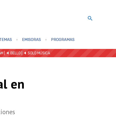
TEMAS
EMISORAS
PROGRAMAS
AM
| 🔈 BELLO
|
🔈 SOLO MÚSICA
al en
ciones