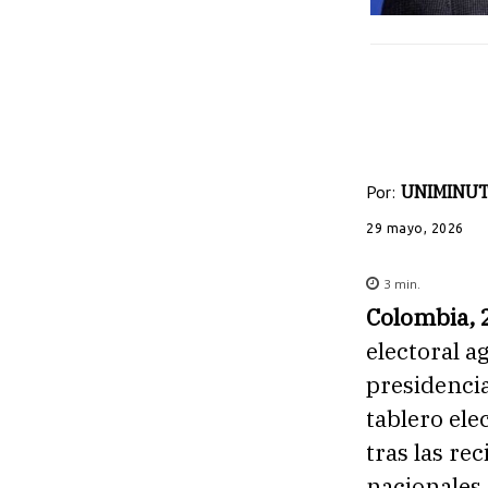
Por:
UNIMINUT
29 mayo, 2026
3
min.
Colombia, 
electoral a
presidencia
tablero ele
tras las re
nacionales.