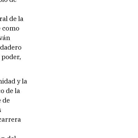
al de la
le como
Iván
rdadero
 poder,
midad y la
o de la
e de
s
 carrera