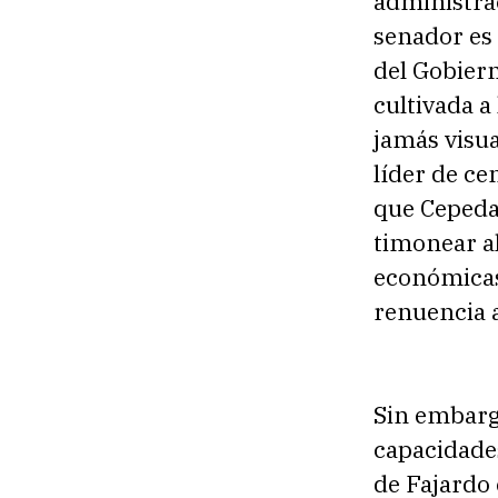
administrac
senador es 
del Gobiern
cultivada a
jamás visua
líder de ce
que Cepeda 
timonear al
económicas
renuencia a
Sin embargo
capacidades
de Fajardo