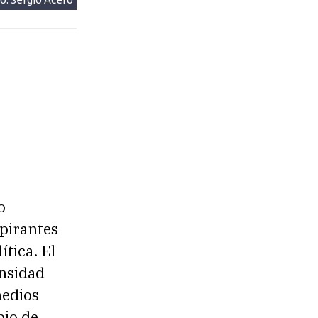
o
spirantes
ítica. El
ensidad
medios
bio de