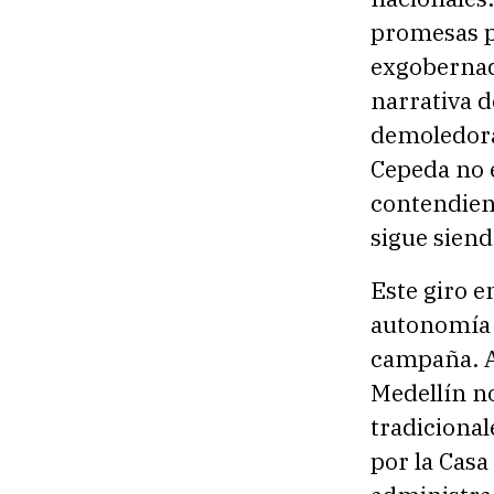
promesas p
exgobernado
narrativa d
demoledora
Cepeda no e
contendient
sigue siend
Este giro e
autonomía 
campaña. Al
Medellín no
tradicional
por la Casa