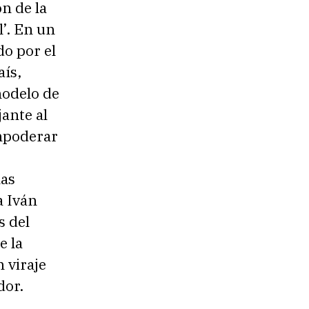
ón de la
l’. En un
o por el
aís,
modelo de
jante al
mpoderar
las
a Iván
s del
e la
 viraje
dor.