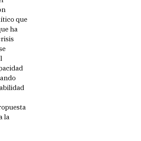
ón
lítico que
que ha
risis
se
l
apacidad
ptando
abilidad
ropuesta
 la