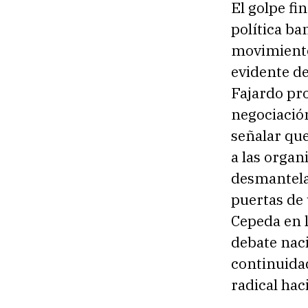
El golpe fi
política ba
movimiento 
evidente de
Fajardo pr
negociación
señalar qu
a las organ
desmantelan
puertas de 
Cepeda en l
debate naci
continuida
radical hac