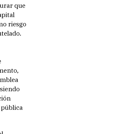
gurar que
pital
mo riesgo
utelado.
e
mento,
amblea
 siendo
ción
 pública
el