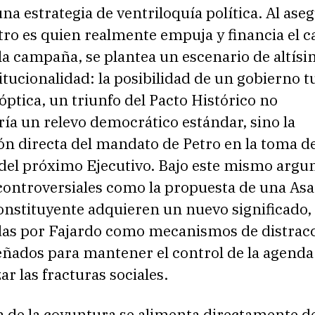
na estrategia de ventriloquía política. Al ase
ro es quien realmente empuja y financia el ca
 la campaña, se plantea un escenario de altísi
titucionalidad: la posibilidad de un gobierno t
óptica, un triunfo del Pacto Histórico no
ía un relevo democrático estándar, sino la
ón directa del mandato de Petro en la toma d
 del próximo Ejecutivo. Bajo este mismo argu
 controversiales como la propuesta de una As
onstituyente adquieren un nuevo significado,
das por Fajardo como mecanismos de distrac
eñados para mantener el control de la agenda
ar las fracturas sociales.
a de la coyuntura se alimenta directamente d