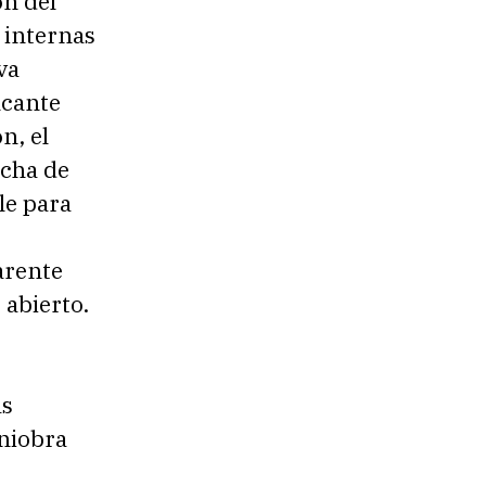
ón del
 internas
va
ncante
n, el
echa de
le para
arente
 abierto.
as
aniobra