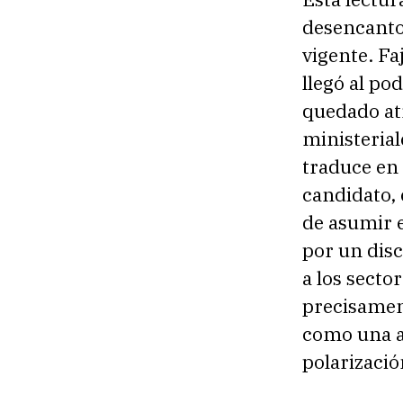
desencanto 
vigente. Fa
llegó al po
quedado atr
ministerial
traduce en 
candidato, 
de asumir e
por un disc
a los secto
precisamen
como una al
polarizació