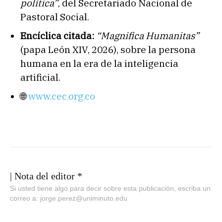
política”
, del Secretariado Nacional de
Pastoral Social.
Encíclica citada:
“Magnifica Humanitas”
(papa León XIV, 2026), sobre la persona
humana en la era de la inteligencia
artificial.
🌐
www.cec.org.co
| Nota del editor *
Si usted tiene algo para decir sobre esta publicación, escriba un
correo a: jorge.perez@uniminuto.edu