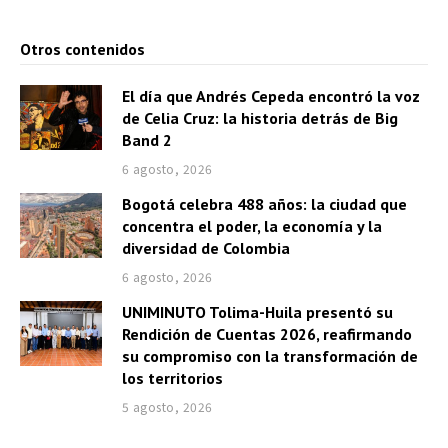
o
Otros contenidos
r
d
El día que Andrés Cepeda encontró la voz
e
de Celia Cruz: la historia detrás de Big
a
Band 2
u
6 agosto, 2026
d
Bogotá celebra 488 años: la ciudad que
i
concentra el poder, la economía y la
o
diversidad de Colombia
6 agosto, 2026
UNIMINUTO Tolima-Huila presentó su
Rendición de Cuentas 2026, reafirmando
su compromiso con la transformación de
los territorios
5 agosto, 2026