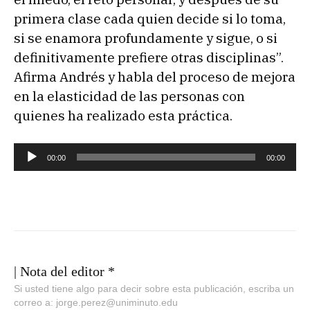
primera clase cada quien decide si lo toma,
si se enamora profundamente y sigue, o si
definitivamente prefiere otras disciplinas”.
Afirma Andrés y habla del proceso de mejora
en la elasticidad de las personas con
quienes ha realizado esta práctica.
R
00:00
00:00
e
p
r
o
d
u
| Nota del editor *
c
Si usted tiene algo para decir sobre esta publicación, escriba un
correo a: jorge.perez@uniminuto.edu
t