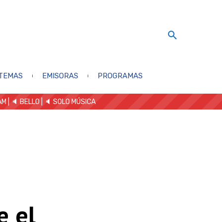
TEMAS
EMISORAS
PROGRAMAS
AM
| 🔈 BELLO
|
🔈 SOLO MÚSICA
e el