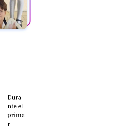
Dura
nte el
prime
r