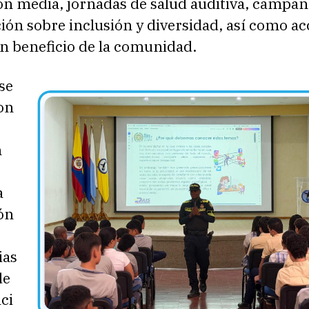
ón media, jornadas de salud auditiva, campañ
ción sobre inclusión y diversidad, así como a
en beneficio de la comunidad.
se
on
e
n
a
ón
ias
de
ci