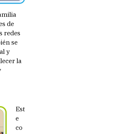
amilia
es de
s redes
bién se
al y
lecer la
y
Est
e
co