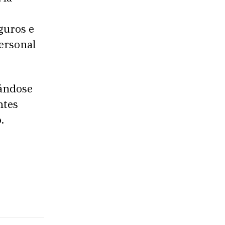
guros e
personal
dándose
ntes
.