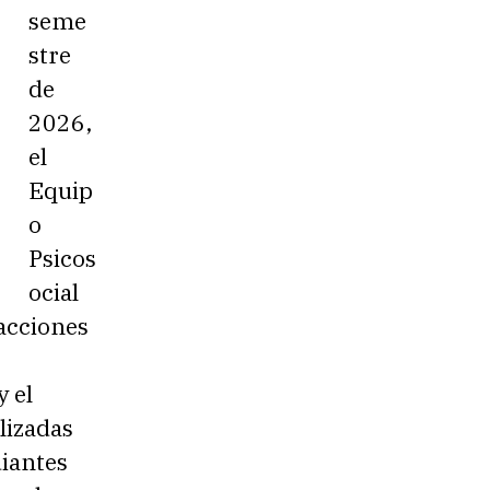
seme
stre
de
2026,
el
Equip
o
Psicos
ocial
acciones
y el
lizadas
diantes