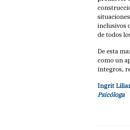
construcci
situaciones
inclusivos 
de todos l
De esta ma
como un ap
íntegros, 
Ingrit Lil
Psicóloga