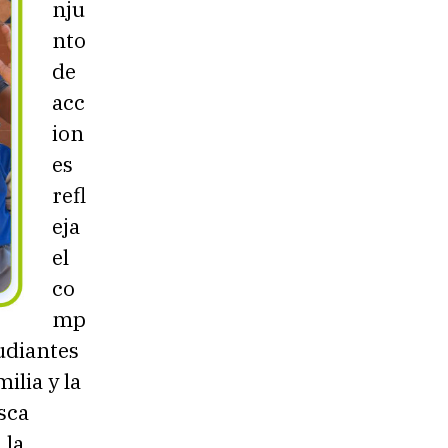
nju
nto
de
acc
ion
es
refl
eja
el
co
mp
tudiantes
ilia y la
sca
 la