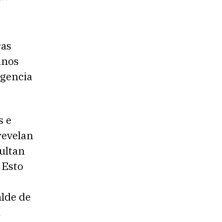
ras
anos
rgencia
s e
revelan
sultan
 Esto
alde de
a