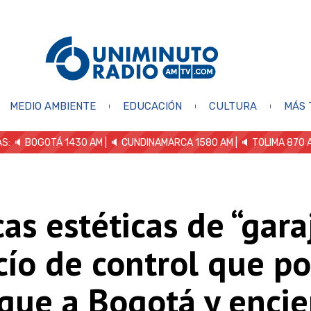
MEDIO AMBIENTE
EDUCACIÓN
CULTURA
MÁS 
S: 🔈
BOGOTÁ 1430 AM
| 🔈 CUNDINAMARCA 1580 AM
| 🔈 TOLIMA 870 
cas estéticas de “gara
cío de control que p
aque a Bogotá y enci