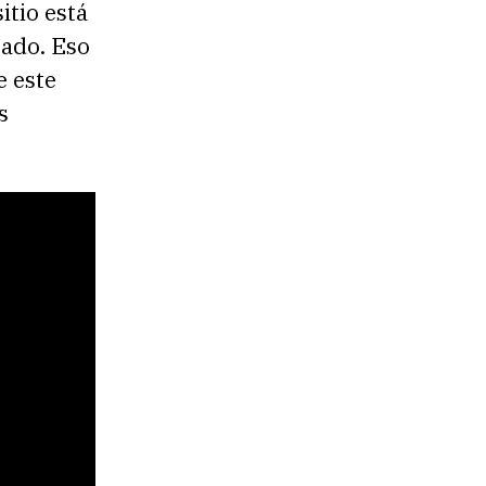
itio está
tado. Eso
e este
s