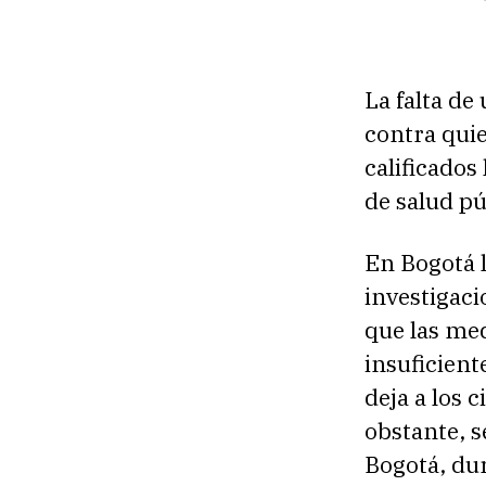
La falta de
contra quie
calificado
de salud p
En Bogotá l
investigaci
que las med
insuficient
deja a los
obstante, 
Bogotá, du