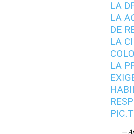
LA D
LA A
DE R
LA C
COLO
LA P
EXIG
HABI
RESP
PIC.
— As