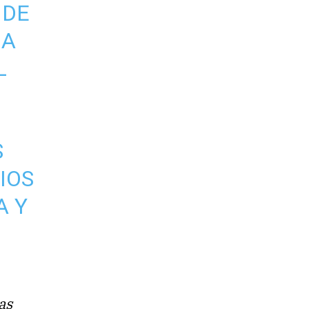
 DE
IA
L
N
S
IOS
A Y
as