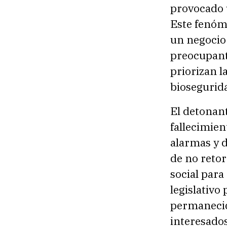
provocado u
Este fenóm
un negocio
preocupant
priorizan 
biosegurida
El detonant
fallecimien
alarmas y 
de no retor
social para
legislativo
permanecid
interesados