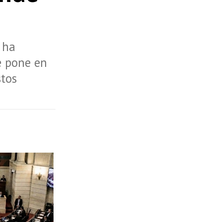
 ha
e pone en
stos