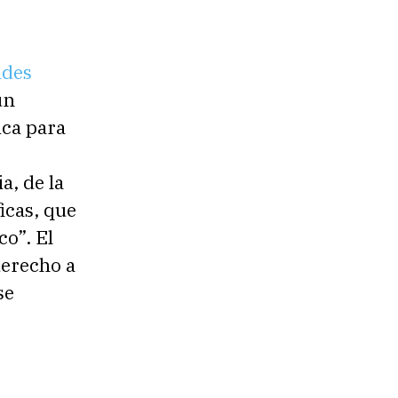
ades
un
ica para
a, de la
icas, que
co”. El
derecho a
se