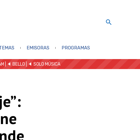
TEMAS
EMISORAS
PROGRAMAS
AM
| 🔈 BELLO
|
🔈 SOLO MÚSICA
je”:
one
ende