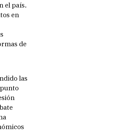
 el país.
tos en
es
normas de
ndido las
 punto
esión
ebate
 ha
onómicos