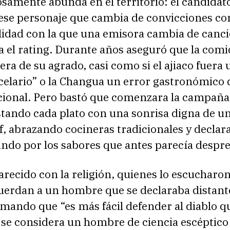
samente abunda en el territorio: el candidat
ese personaje que cambia de convicciones con
lidad con la que una emisora cambia de canc
 el rating. Durante años aseguró que la comi
 era de su agrado, casi como si el ajiaco fuera 
celario” o la Changua un error gastronómico d
acional. Pero bastó que comenzara la campaña
tando cada plato con una sonrisa digna de un
f, abrazando cocineras tradicionales y decla
ndo por los sabores que antes parecía despre
arecido con la religión, quienes lo escucharon
erdan a un hombre que se declaraba distante 
rmando que “es más fácil defender al diablo q
 se considera un hombre de ciencia escéptico 