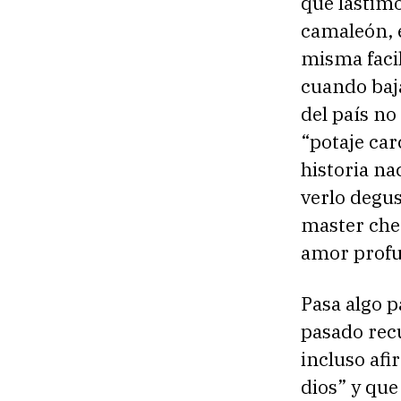
que lastimo
camaleón, 
misma faci
cuando baja
del país no
“potaje car
historia n
verlo degus
master che
amor profu
Pasa algo p
pasado recu
incluso afi
dios” y que