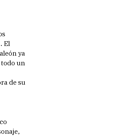
os
. El
aleón ya
 todo un
ora de su
ico
sonaje,