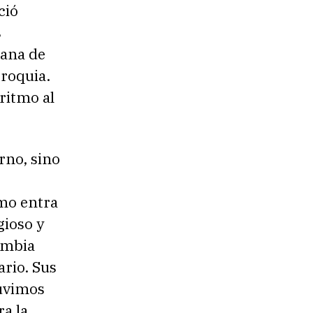
ció
s
ñana de
rroquia.
ritmo al
rno, sino
smo entra
gioso y
umbia
ario. Sus
tuvimos
a la