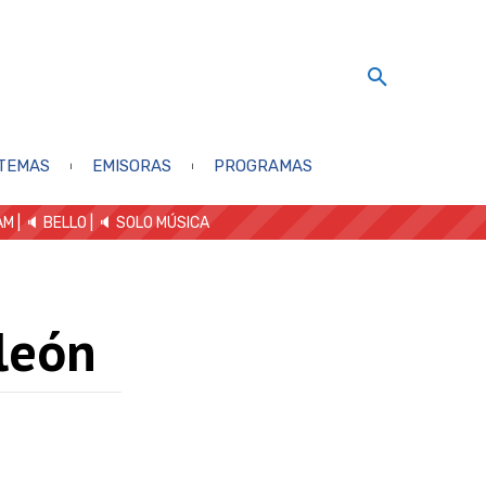
TEMAS
EMISORAS
PROGRAMAS
AM
| 🔈 BELLO
|
🔈 SOLO MÚSICA
león