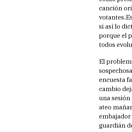
canción ori
votantes.E
si así lo di
porque el 
todos evol
El problem
sospechosa
encuesta fa
cambio deja
una sesión
ateo mañan
embajador c
guardián de