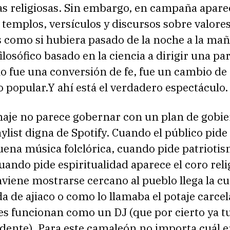
as religiosas. Sin embargo, en campaña apare
templos, versículos y discursos sobre valore
s como si hubiera pasado de la noche a la ma
ilosófico basado en la ciencia a dirigir una pa
o fue una conversión de fe, fue un cambio de 
o popular.Y ahí está el verdadero espectáculo.
naje no parece gobernar con un plan de gobie
ylist digna de Spotify. Cuando el público pide
uena música folclórica, cuando pide patrioti
uando pide espiritualidad aparece el coro reli
viene mostrarse cercano al pueblo llega la c
de ajiaco o como lo llamaba el potaje carcel
es funcionan como un DJ (que por cierto ya 
ente). Para este camaleón no importa cuál er