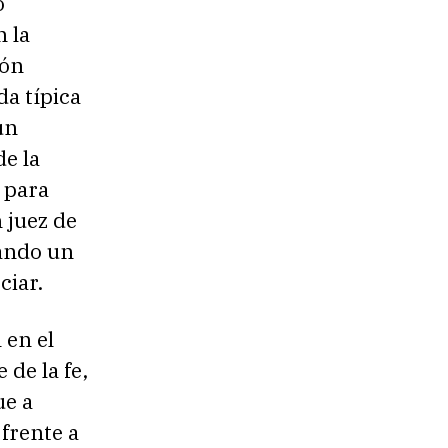
o
 la
ión
da típica
un
e la
 para
 juez de
rando un
ciar.
 en el
de la fe,
ue a
frente a