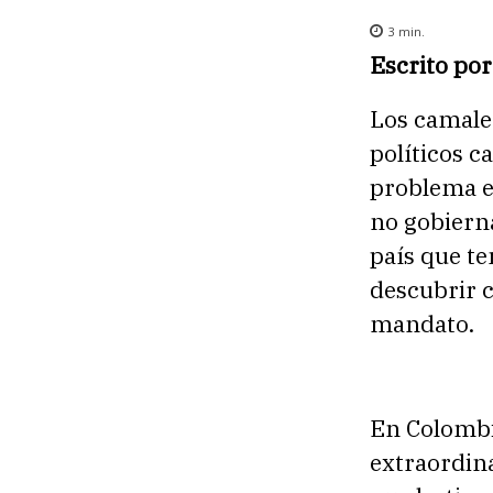
3
min.
Escrito por
Los camale
políticos c
problema e
no gobierna
país que te
descubrir c
mandato.
En Colombi
extraordina