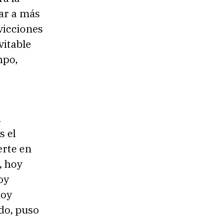
lar a más
vicciones
vitable
mpo,
a
s el
erte en
, hoy
oy
hoy
do, puso