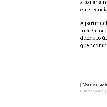
a bailar a 
en creencia
A partir de
una garra d
donde lo ú
que acompa
| Nota del edi
Si usted tiene al