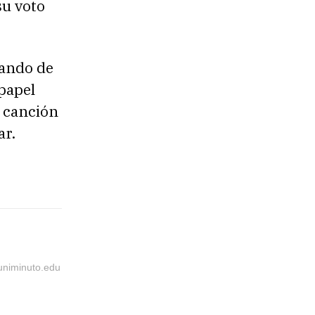
su voto
mando de
papel
a canción
ar.
@uniminuto.edu