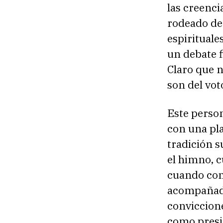
las creenci
rodeado de 
espirituale
un debate f
Claro que n
son del vot
Este perso
con una pla
tradición s
el himno, c
cuando con
acompañada 
conviccion
como presid