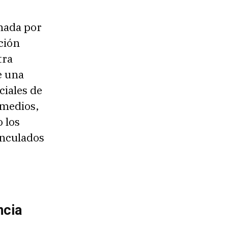
rmada por
ación
tra
e una
ciales de
 medios,
 los
inculados
ncia