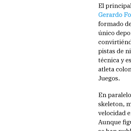
El principa
Gerardo Fo
formado de
único depo
convirtiénd
pistas de ni
técnica y e
atleta col
Juegos.
En paralel
skeleton, m
velocidad e
Aunque figu