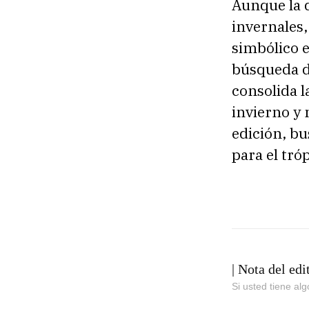
Aunque la 
invernales
simbólico e
búsqueda d
consolida l
invierno y 
edición, bu
para el tróp
| Nota del edi
Si usted tiene al