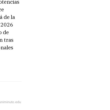
otencias
ce
á de la
a 2026
o de
n tras
onales
@uniminuto.edu