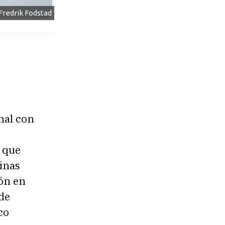
Fredrik Fodstad
nal con
 que
inas
ión en
 de
co