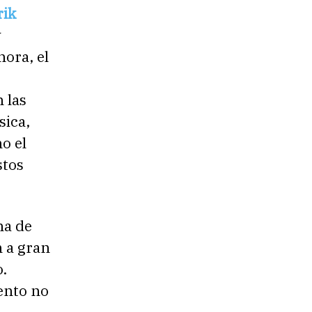
rik
y
ora, el
n las
sica,
o el
stos
ina de
n a gran
o.
ento no