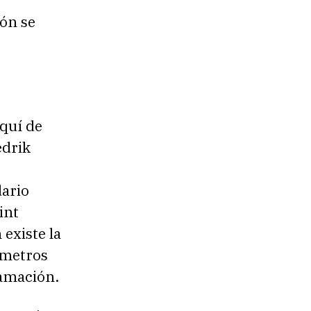
ión se
quí de
edrik
dario
int
 existe la
ómetros
ramación.