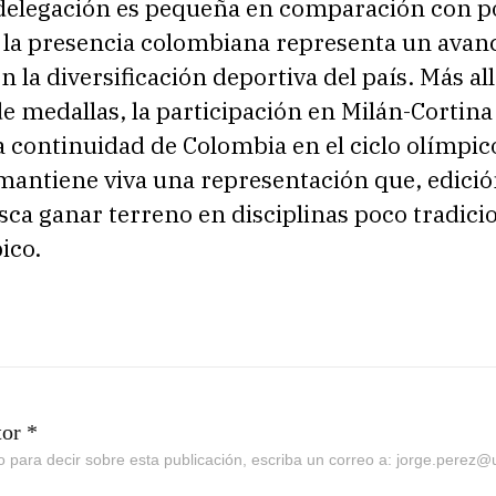
delegación es pequeña en comparación con p
, la presencia colombiana representa un avan
n la diversificación deportiva del país. Más all
e medallas, la participación en Milán-Cortin
a continuidad de Colombia en el ciclo olímpic
mantiene viva una representación que, edició
sca ganar terreno en disciplinas poco tradici
ico.
tor *
go para decir sobre esta publicación, escriba un correo a: jorge.perez