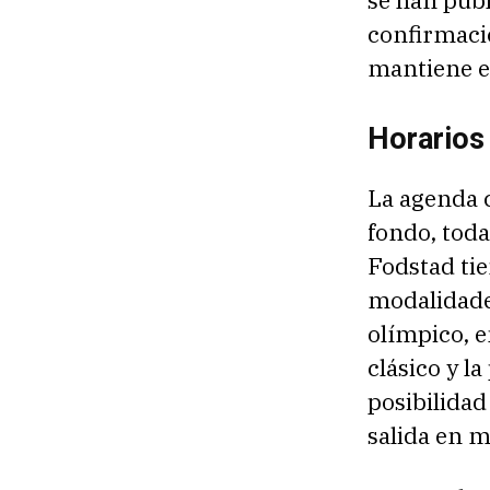
se han publ
confirmació
mantiene e
Horarios
La agenda 
fondo, tod
Fodstad tie
modalidades
olímpico, e
clásico y l
posibilidad
salida en m