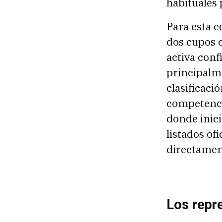
habituales 
Para esta 
dos cupos o
activa conf
principalme
clasificaci
competenci
donde inici
listados of
directamen
Los repr