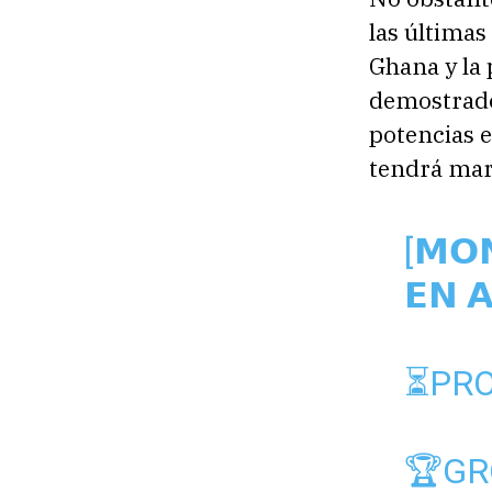
las última
Ghana y la
demostrado 
potencias 
tendrá mar
[𝗠𝗢𝗡
𝗘𝗡 
⏳️PR
🏆GR