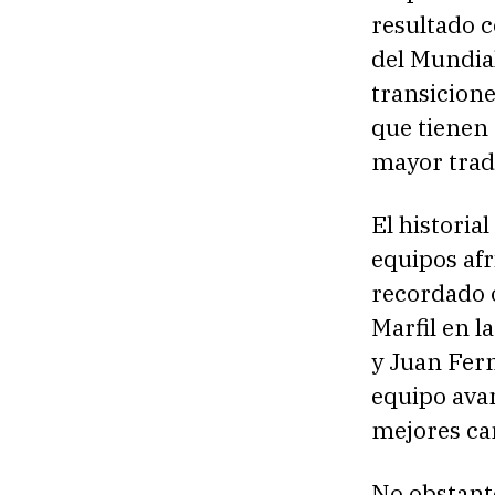
resultado c
del Mundia
transicion
que tienen
mayor trad
El historia
equipos af
recordado o
Marfil en l
y Juan Fern
equipo avan
mejores ca
No obstante