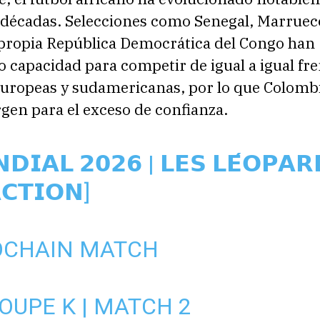
s décadas. Selecciones como Senegal, Marruec
 propia República Democrática del Congo han
capacidad para competir de igual a igual fre
europeas y sudamericanas, por lo que Colomb
gen para el exceso de confianza.
𝗗𝗜𝗔𝗟 𝟮𝟬𝟮𝟲 | 𝗟𝗘𝗦 𝗟𝗘́𝗢𝗣𝗔𝗥
𝗖𝗧𝗜𝗢𝗡]
OCHAIN MATCH
OUPE K | MATCH 2