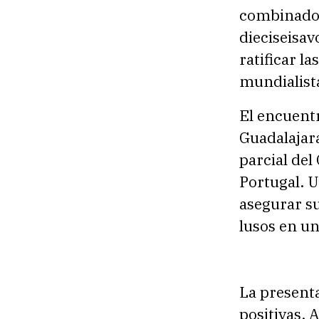
combinado n
dieciseisav
ratificar l
mundialist
El encuent
Guadalajar
parcial del
Portugal. U
asegurar su
lusos en un
La present
positivas.