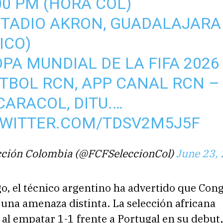
:00 PM (HORA COL)
STADIO AKRON, GUADALAJARA
ICO)
OPA MUNDIAL DE LA FIFA 2026
ÚTBOL RCN, APP CANAL RCN –
CARACOL, DITU.…
TWITTER.COM/TDSV2M5J5F
cción Colombia (@FCFSeleccionCol)
June 23,
o, el técnico argentino ha advertido que Con
una amenaza distinta. La selección africana
al empatar 1-1 frente a Portugal en su debut,