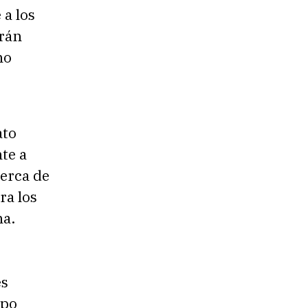
 a los
arán
no
ato
nte a
cerca de
ra los
na.
es
ipo