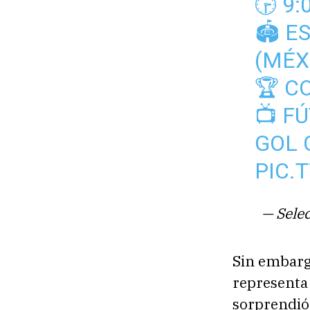
🕞 9
🏟 E
(MÉX
🏆 C
📺 F
GOL 
PIC.
— Sele
Sin embarg
representa 
sorprendió 