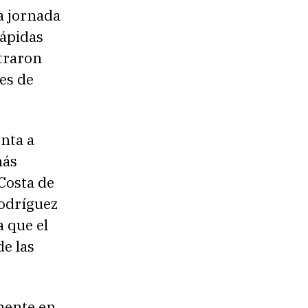
a jornada
rápidas
traron
es de
enta a
más
Costa de
Rodríguez
a que el
de las
mente en