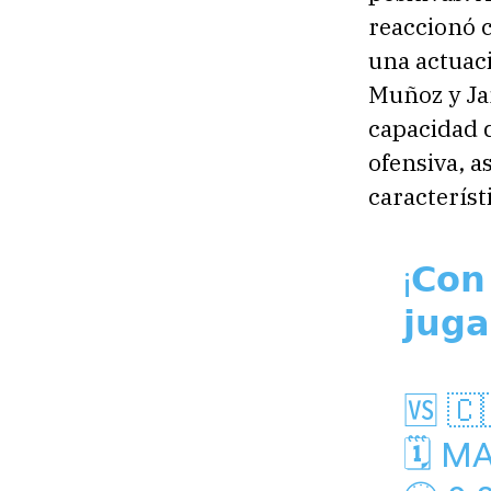
reaccionó 
una actuaci
Muñoz y Ja
capacidad d
ofensiva, a
caracterís
¡𝗖𝗼𝗻
𝗷𝘂𝗴
🆚 🇨
🗓 M