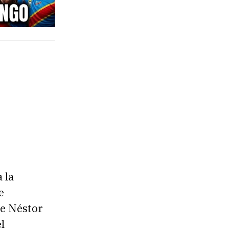
 la
e
de Néstor
l