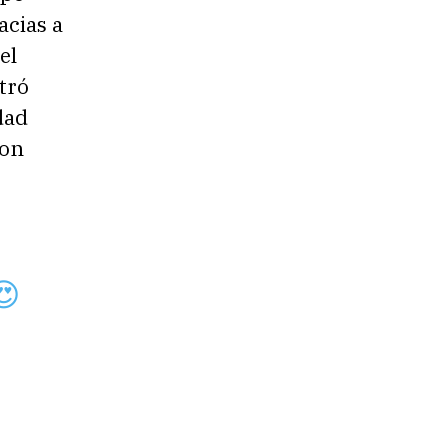
acias a
el
tró
dad
con
 😍