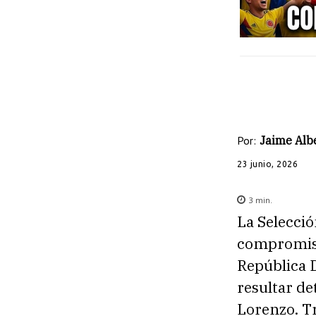
Por:
Jaime Albe
23 junio, 2026
3
min.
La Selecci
compromiso
República 
resultar de
Lorenzo. Tr