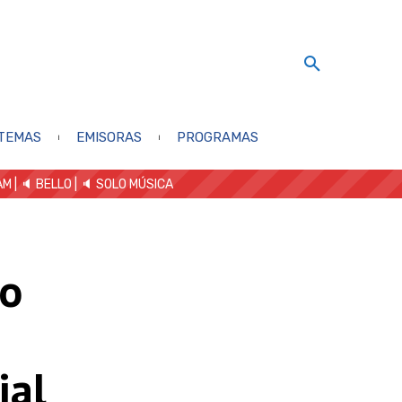
TEMAS
EMISORAS
PROGRAMAS
AM
| 🔈 BELLO
|
🔈 SOLO MÚSICA
go
ial