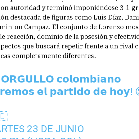
con autoridad y terminó imponiéndose 3-1 gr
ón destacada de figuras como Luis Díaz, Dani
minton Campaz. El conjunto de Lorenzo mos
e reacción, dominio de la posesión y efectivi
spectos que buscará repetir frente a un rival 
ticas completamente diferentes.
 𝗢𝗥𝗚𝗨𝗟𝗟𝗢 𝗰𝗼𝗹𝗼𝗺𝗯𝗶𝗮𝗻𝗼
𝗿𝗲𝗺𝗼𝘀 𝗲𝗹 𝗽𝗮𝗿𝘁𝗶𝗱𝗼 𝗱𝗲 𝗵𝗼𝘆!
🇩
ARTES 23 DE JUNIO