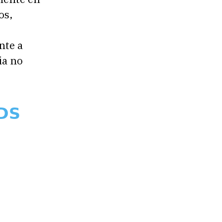
os,
nte a
ia no
𝗗𝗦