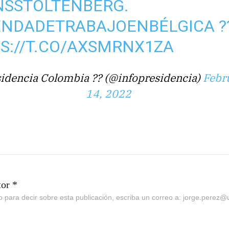
NSSTOLTENBERG
.
ENDADETRABAJOENBÉLGICA
?
S://T.CO/AXSMRNX1ZA
idencia Colombia ?? (@infopresidencia)
Febr
14, 2022
tor *
go para decir sobre esta publicación, escriba un correo a: jorge.perez