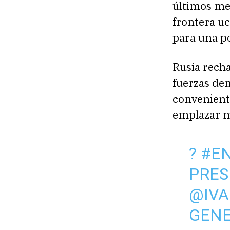
últimos mes
frontera u
para una po
Rusia recha
fuerzas den
convenient
emplazar m
?
#E
PRES
@IV
GENE