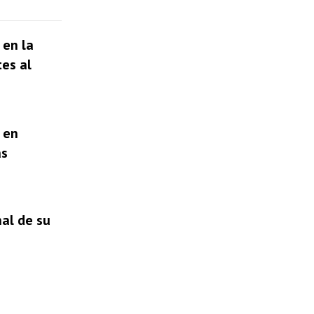
 en la
tes al
 en
as
nal de su