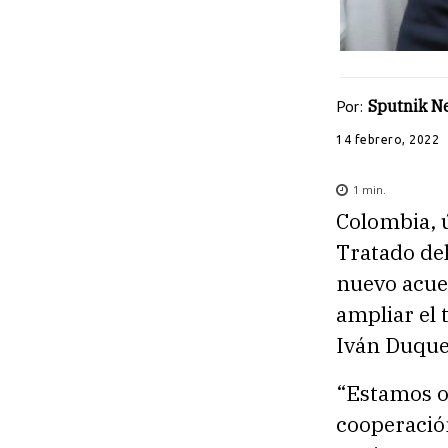
Por:
Sputnik N
14 febrero, 2022
1
min.
Colombia, 
Tratado de
nuevo acue
ampliar el 
Iván Duque
“Estamos o
cooperació