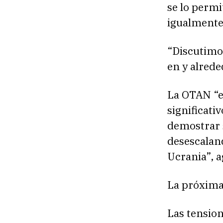
se lo permi
igualmente 
“Discutimos
en y alrede
La OTAN “e
significati
demostrar s
desescalan
Ucrania”, a
La próxima 
Las tension