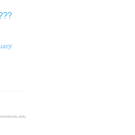
???
uary
@uniminuto.edu