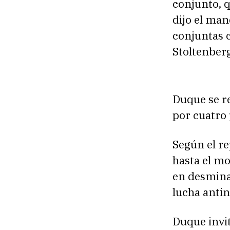
conjunto, 
dijo el ma
conjuntas c
Stoltenber
Duque se r
por cuatro 
Según el re
hasta el m
en desminad
lucha antin
Duque invit