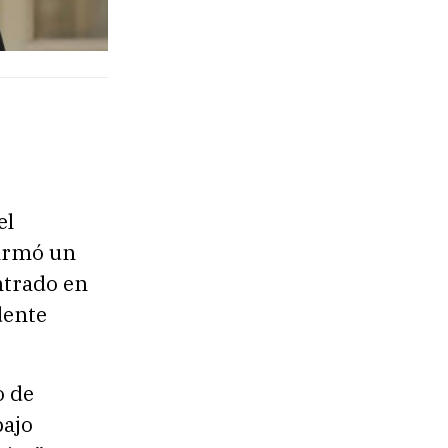
el
firmó un
ntrado en
dente
o de
bajo