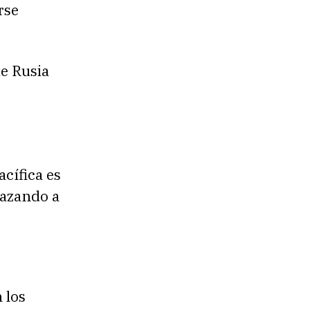
rse
de Rusia
cífica es
nazando a
 los