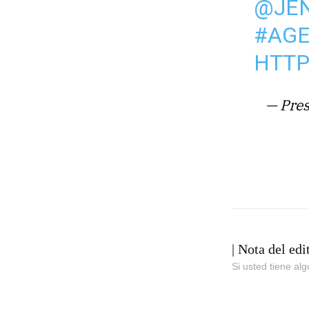
@JE
#AG
HTTP
— Pres
| Nota del edi
Si usted tiene al