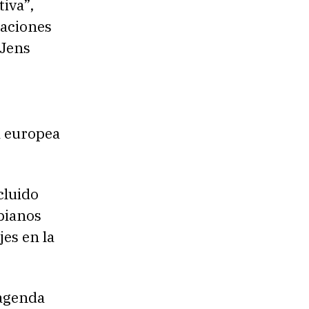
iva”,
raciones
 Jens
a europea
cluido
bianos
es en la
 agenda