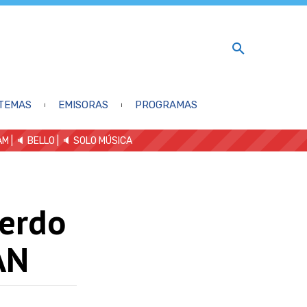
TEMAS
EMISORAS
PROGRAMAS
AM
| 🔈 BELLO
|
🔈 SOLO MÚSICA
uerdo
AN