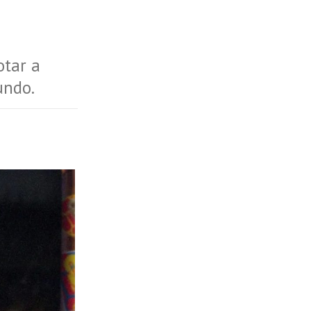
otar a
undo.