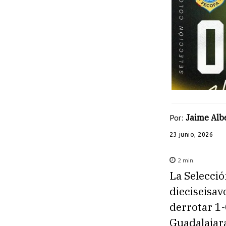
Por:
Jaime Albe
23 junio, 2026
2
min.
La Selecció
dieciseisav
derrotar 1-
Guadalajar