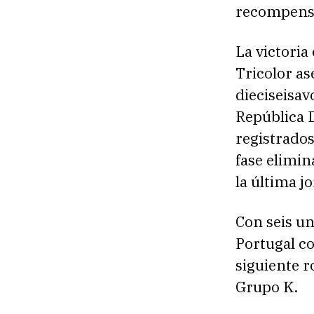
recompensa 
La victoria
Tricolor as
dieciseisav
República 
registrados
fase elimin
la última j
Con seis un
Portugal co
siguiente r
Grupo K.