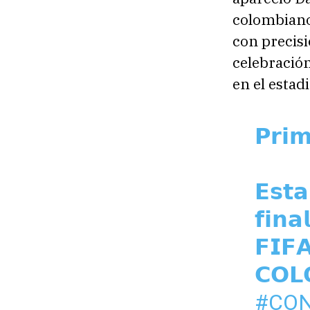
colombiano 
con precisi
celebración
en el estadi
𝗣𝗿𝗶
𝗘𝘀𝘁𝗮
𝗳𝗶𝗻𝗮
𝗙𝗜𝗙
𝗖𝗢𝗟
#CO