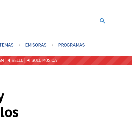
TEMAS
EMISORAS
PROGRAMAS
AM
| 🔈 BELLO
|
🔈 SOLO MÚSICA
y
 los