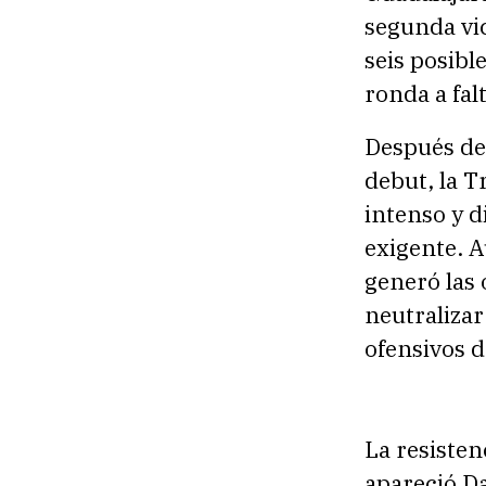
segunda vic
seis posibl
ronda a fal
Después de
debut, la T
intenso y d
exigente. 
generó las 
neutraliza
ofensivos d
La resiste
apareció Da