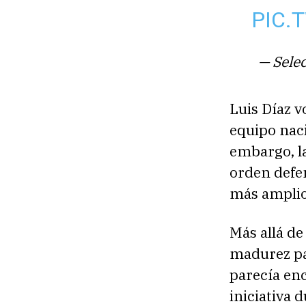
PIC.
— Sele
Luis Díaz v
equipo naci
embargo, la
orden defen
más amplio 
Más allá de
madurez p
parecía en
iniciativa 