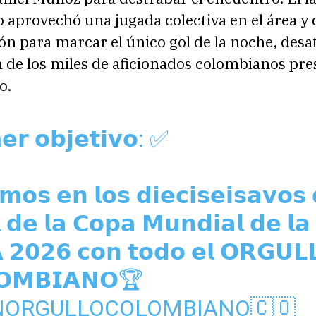
aprovechó una jugada colectiva en el área y 
ón para marcar el único gol de la noche, desa
 de los miles de aficionados colombianos pre
o.
𝗲𝗿 𝗼𝗯𝗷𝗲𝘁𝗶𝘃𝗼: ✅
𝗺𝗼𝘀 𝗲𝗻 𝗹𝗼𝘀 𝗱𝗶𝗲𝗰𝗶𝘀𝗲𝗶𝘀𝗮𝘃𝗼𝘀
𝗹 𝗱𝗲 𝗹𝗮 𝗖𝗼𝗽𝗮 𝗠𝘂𝗻𝗱𝗶𝗮𝗹 𝗱𝗲 𝗹𝗮
 𝟮𝟬𝟮𝟲 𝗰𝗼𝗻 𝘁𝗼𝗱𝗼 𝗲𝗹 𝗢𝗥𝗚𝗨𝗟
𝗢𝗠𝗕𝗜𝗔𝗡𝗢🏆
NORGULLOCOLOMBIANO
🇨🇴