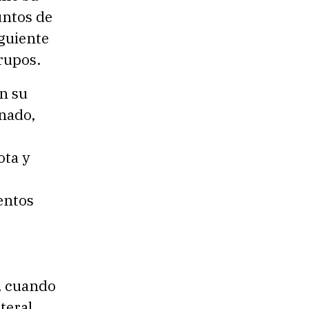
untos de
iguiente
grupos.
n su
enado,
ota y
entos
, cuando
teral