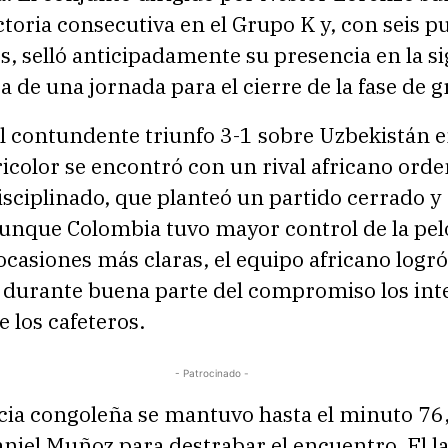
toria consecutiva en el Grupo K y, con seis p
es, selló anticipadamente su presencia en la s
ta de una jornada para el cierre de la fase de 
l contundente triunfo 3-1 sobre Uzbekistán e
ricolor se encontró con un rival africano ord
isciplinado, que planteó un partido cerrado y
Aunque Colombia tuvo mayor control de la pel
ocasiones más claras, el equipo africano logró
r durante buena parte del compromiso los int
e los cafeteros.
- Patrocinado -
ncia congoleña se mantuvo hasta el minuto 76
niel Muñoz para destrabar el encuentro. El la