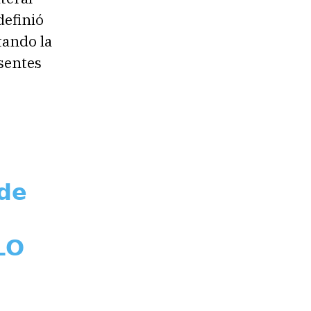
definió
tando la
sentes
 𝗱𝗲
𝗟𝗢