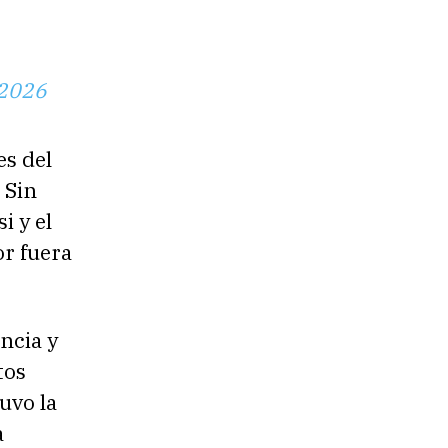
 2026
es del
 Sin
i y el
or fuera
ncia y
tos
uvo la
a