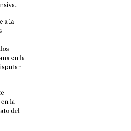
nsiva.
 a la
s
dos
ana en la
isputar
te
 en la
ato del