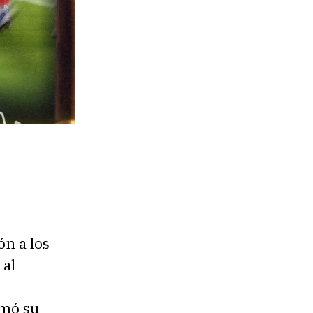
ón a los
 al
umó su