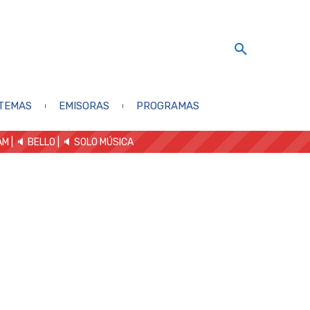
TEMAS
EMISORAS
PROGRAMAS
AM
| 🔈 BELLO
|
🔈 SOLO MÚSICA