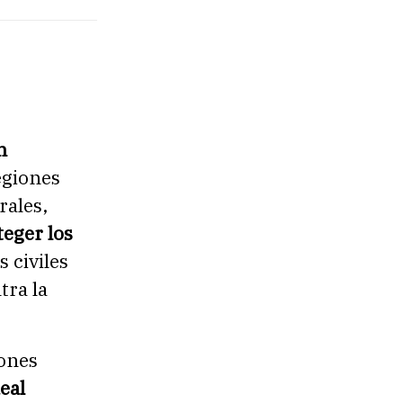
n
egiones
rales,
teger los
 civiles
tra la
iones
eal