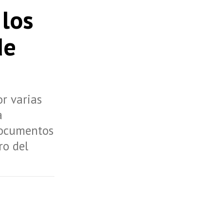
 los
de
r varias
a
documentos
ro del