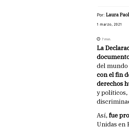
Por:
Laura Pao
1 marzo, 2021
7
min.
La Declara
document
del mundo c
con el fin 
derechos h
y políticos
discriminac
Así,
fue pr
Unidas en P