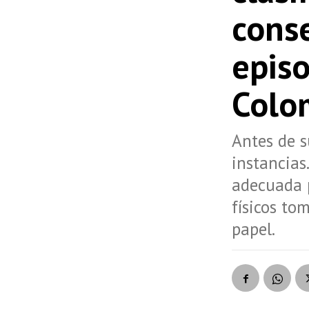
conse
epis
Colo
Antes de s
instancias
adecuada 
físicos to
papel.