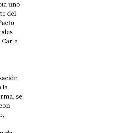
bia uno
te del
Pacto
rales
 Carta
sación
 la
orma, se
 con
o,