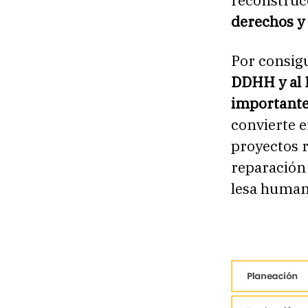
reconstru
derechos y 
Por consig
DDHH y al 
important
convierte e
proyectos r
reparación 
lesa human