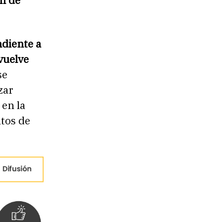
n de
ndiente a
vuelve
se
zar
 en la
itos de