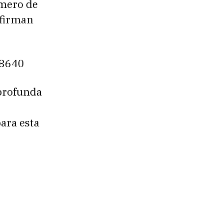
úmero de
afirman
48640
 profunda
ara esta