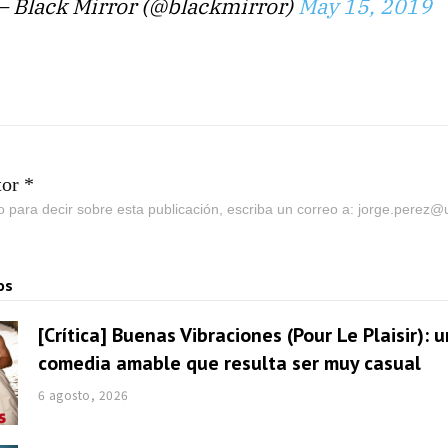
— Black Mirror (@blackmirror)
May 15, 2019
tor *
go para decir sobre esta publicación, escriba un correo a: jorge.perez
os
[Crítica] Buenas Vibraciones (Pour Le Plaisir): 
comedia amable que resulta ser muy casual
6 agosto, 2026