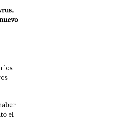
yrus,
 nuevo
n los
ros
haber
tó el