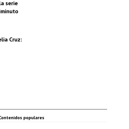
la serie
niminuto
lia Cruz:
Contenidos populares