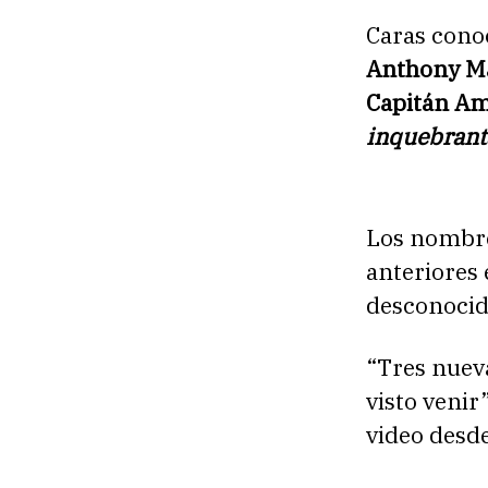
Caras conoc
Anthony Ma
Capitán Amé
inquebrant
Los nombres
anteriores 
desconocid
“Tres nuev
visto venir”
video desde