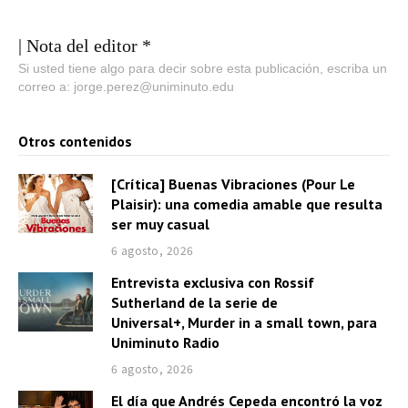
| Nota del editor *
Si usted tiene algo para decir sobre esta publicación, escriba un
correo a: jorge.perez@uniminuto.edu
Otros contenidos
[Crítica] Buenas Vibraciones (Pour Le
Plaisir): una comedia amable que resulta
ser muy casual
6 agosto, 2026
Entrevista exclusiva con Rossif
Sutherland de la serie de
Universal+, Murder in a small town, para
Uniminuto Radio
6 agosto, 2026
El día que Andrés Cepeda encontró la voz