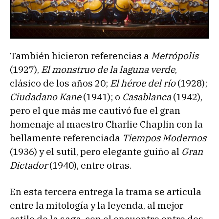
También hicieron referencias a
Metrópolis
(1927),
El monstruo de la laguna verde
,
clásico de los años 20;
El héroe del río
(1928);
Ciudadano Kane
(1941); o
Casablanca
(1942),
pero el que más me cautivó fue el gran
homenaje al maestro Charlie Chaplin con la
bellamente referenciada
Tiempos Modernos
(1936) y el sutil, pero elegante guiño al
Gran
Dictador
(1940), entre otras.
En esta tercera entrega la trama se articula
entre la mitología y la leyenda, al mejor
estilo de la saga, con el encuentro entre dos