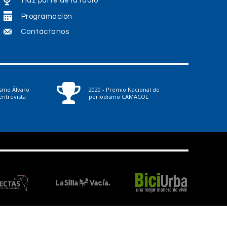
Haz parte de la radio
o
Programación
l
Contáctanos
u
m
e
n
ismo Álvaro
2020 - Premio Nacional de
ntrevista
periodismo CAMACOL
.