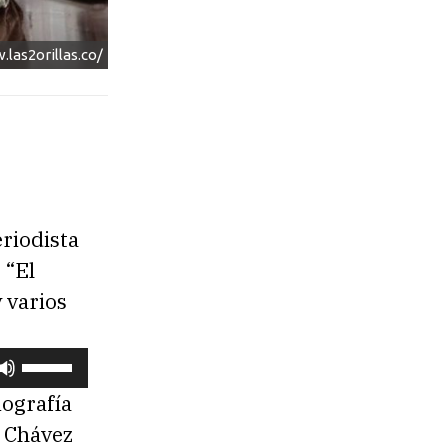
las2orillas.co/
riodista
 “El
 varios
U
t
iografía
i
e Chávez