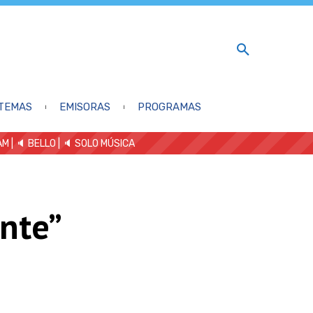
TEMAS
EMISORAS
PROGRAMAS
AM
| 🔈 BELLO
|
🔈 SOLO MÚSICA
nte”