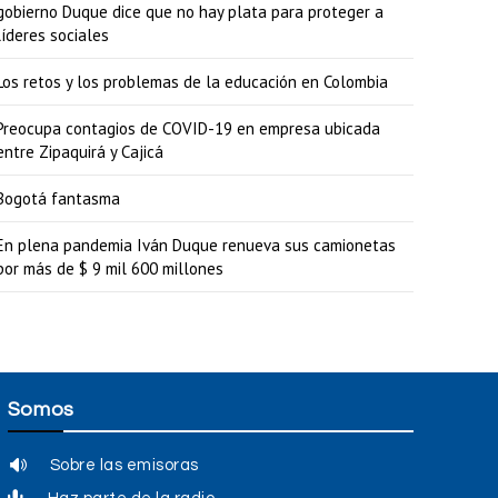
gobierno Duque dice que no hay plata para proteger a
r
líderes sociales
o
Los retos y los problemas de la educación en Colombia
d
Preocupa contagios de COVID-19 en empresa ubicada
i
entre Zipaquirá y Cajicá
s
Bogotá fantasma
m
i
En plena pandemia Iván Duque renueva sus camionetas
por más de $ 9 mil 600 millones
n
u
i
r
e
Somos
l
Sobre las emisoras
v