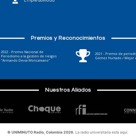
Empleabilidad
Premios y Reconocimientos
2022 - Premio Nacional de
2021 - Premio de period
Periodismo a la gestión de riesgos
Gómez Hurtado / Mejor e
"Armando Devia Moncaleano"
Nuestros Aliados
© UNIMINUTO Radio, Colombia 2026.
La radio universitaria está aquí.