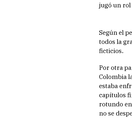
r
jugó un rol
o
d
u
Según el p
c
todos la gr
t
ficticios.
o
r
Por otra pa
d
Colombia la
e
estaba enfr
a
capítulos f
u
rotundo en
d
no se desp
i
o