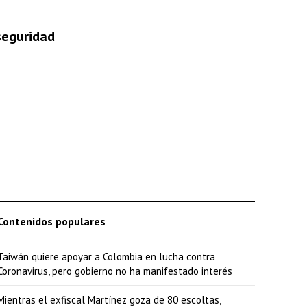
b
a
 seguridad
j
o
p
a
r
a
a
u
m
Contenidos populares
e
Taiwán quiere apoyar a Colombia en lucha contra
n
Coronavirus, pero gobierno no ha manifestado interés
t
Mientras el exfiscal Martínez goza de 80 escoltas,
a