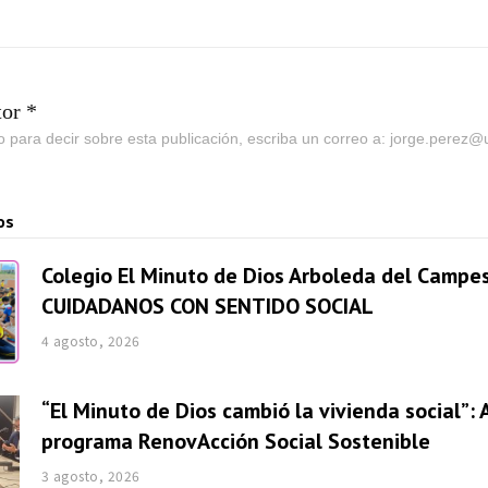
tor *
go para decir sobre esta publicación, escriba un correo a: jorge.perez
os
Colegio El Minuto de Dios Arboleda del Campes
CUIDADANOS CON SENTIDO SOCIAL
4 agosto, 2026
“El Minuto de Dios cambió la vivienda social”: 
programa RenovAcción Social Sostenible
3 agosto, 2026