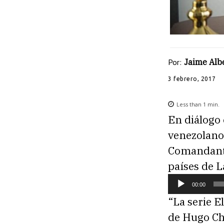
Por:
Jaime Albe
3 febrero, 2017
Less than 1
min.
En diálogo
venezolano 
Comandante
países de 
R
00:00
e
“La serie E
p
de Hugo Ch