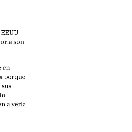
l
i
z
a
, EEUU
l
toria son
a
s
t
e en
e
ia porque
c
 sus
l
to
a
n a verla
s
d
e