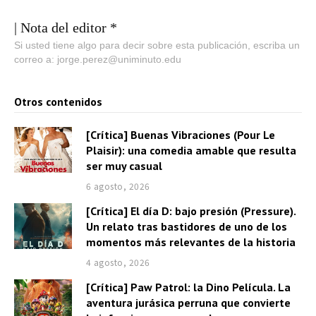
| Nota del editor *
Si usted tiene algo para decir sobre esta publicación, escriba un
correo a: jorge.perez@uniminuto.edu
Otros contenidos
[Crítica] Buenas Vibraciones (Pour Le
Plaisir): una comedia amable que resulta
ser muy casual
6 agosto, 2026
[Crítica] El día D: bajo presión (Pressure).
Un relato tras bastidores de uno de los
momentos más relevantes de la historia
4 agosto, 2026
[Crítica] Paw Patrol: la Dino Película. La
aventura jurásica perruna que convierte