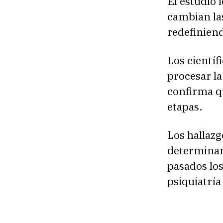
El estudio 
cambian la
redefiniend
Los científ
procesar la
confirma qu
etapas.
Los hallazgo
determinan
pasados los
psiquiatría