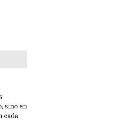
s
o, sino en
n cada