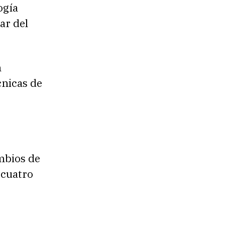
ogía
ar del
n
cnicas de
mbios de
 cuatro