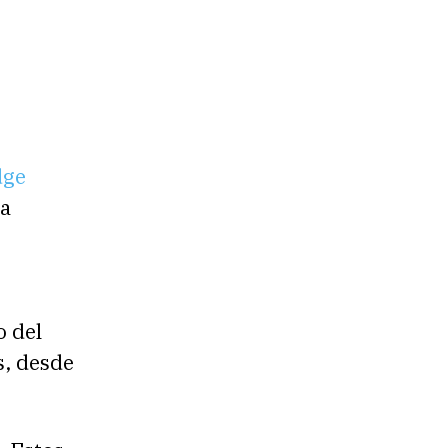
dge
ea
o del
s, desde