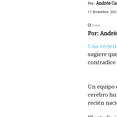
Por:
Andrés C
17 diciembre, 202
3
min.
Por: Andr
Una recien
sugiere que
contradice 
Un equipo 
cerebro hu
recién nac