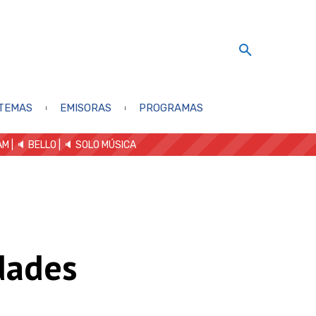
TEMAS
EMISORAS
PROGRAMAS
AM
| 🔈 BELLO
|
🔈 SOLO MÚSICA
dades