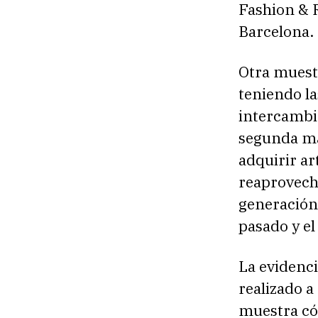
Fashion & 
Barcelona.
Otra muest
teniendo l
intercambi
segunda man
adquirir ar
reaprovecha
generación Z
pasado y el
La evidenc
realizado a
muestra có