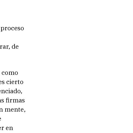
 proceso
ar, de
, como
es cierto
enciado,
as firmas
en mente,
e
er en