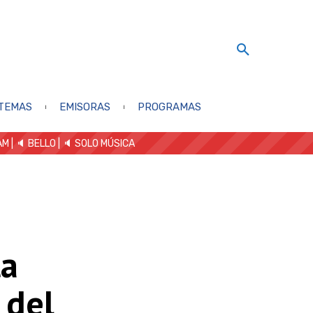
TEMAS
EMISORAS
PROGRAMAS
AM
| 🔈 BELLO
|
🔈 SOLO MÚSICA
la
 del