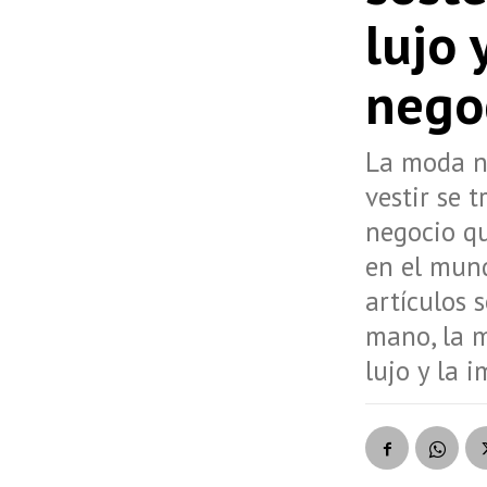
lujo 
nego
La moda no
vestir se 
negocio q
en el mund
artículos 
mano, la 
lujo y la 