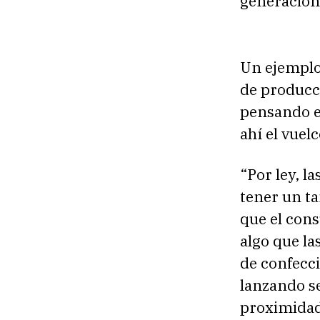
generacione
Un ejemplo
de producci
pensando e
ahí el vue
“Por ley, l
tener un ta
que el con
algo que l
de confecci
lanzando se
proximidad”