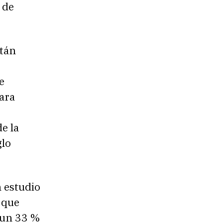
 de
stán
e
ara
e la
glo
 estudio
 que
 un 33 %