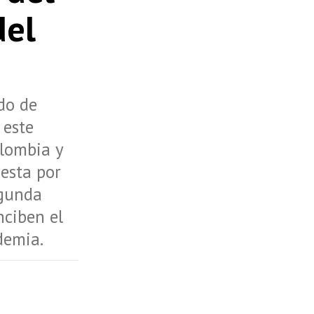
del
do de
 este
lombia y
esta por
egunda
nciben el
demia.