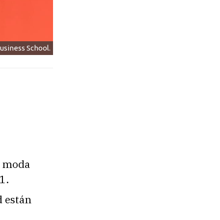
usiness School.
e moda
1.
d están