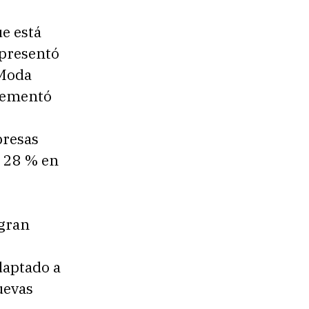
e está
epresentó
 Moda
rementó
presas
n 28 % en
 gran
daptado a
uevas