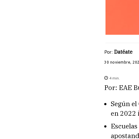
Por:
Datéate
30 noviembre, 20
4
min.
Por: EAE B
Según el
en 2022 
Escuelas
apostand