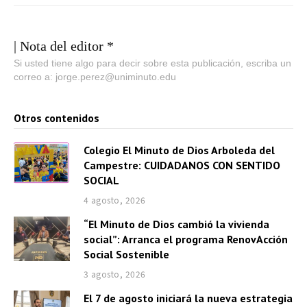
| Nota del editor *
Si usted tiene algo para decir sobre esta publicación, escriba un
correo a: jorge.perez@uniminuto.edu
Otros contenidos
Colegio El Minuto de Dios Arboleda del
Campestre: CUIDADANOS CON SENTIDO
SOCIAL
4 agosto, 2026
“El Minuto de Dios cambió la vivienda
social”: Arranca el programa RenovAcción
Social Sostenible
3 agosto, 2026
El 7 de agosto iniciará la nueva estrategia