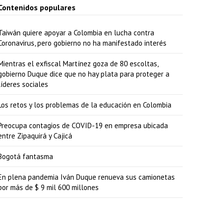
i
Contenidos populares
b
Taiwán quiere apoyar a Colombia en lucha contra
a
Coronavirus, pero gobierno no ha manifestado interés
/
Mientras el exfiscal Martínez goza de 80 escoltas,
a
gobierno Duque dice que no hay plata para proteger a
b
líderes sociales
a
Los retos y los problemas de la educación en Colombia
j
o
Preocupa contagios de COVID-19 en empresa ubicada
entre Zipaquirá y Cajicá
p
a
Bogotá fantasma
r
En plena pandemia Iván Duque renueva sus camionetas
a
por más de $ 9 mil 600 millones
a
u