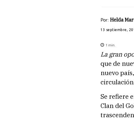
Por:
Helda Mar
13 septiembre, 20
1
min.
La gran opo
que de nuev
nuevo país
circulación
Se refiere 
Clan del Gol
trascenden