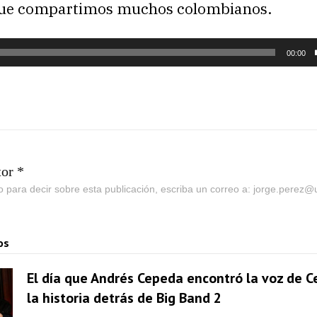
que compartimos muchos colombianos.
00:00
tor *
go para decir sobre esta publicación, escriba un correo a: jorge.perez
os
El día que Andrés Cepeda encontró la voz de Ce
la historia detrás de Big Band 2