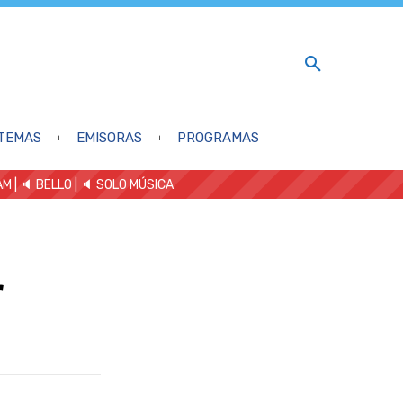
TEMAS
EMISORAS
PROGRAMAS
AM
| 🔈 BELLO
|
🔈 SOLO MÚSICA
r