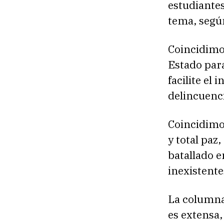
estudiante
tema, según
Coincidimo
Estado para
facilite el
delincuenci
Coincidimo
y total paz
batallado e
inexistente
La columna 
es extensa,