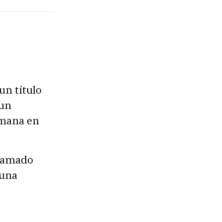
un título
 un
emana en
 llamado
“una