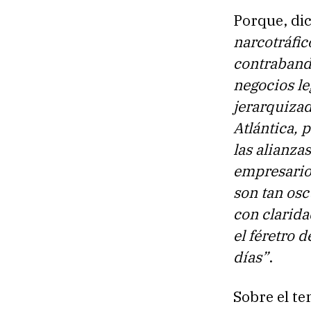
Porque, dic
narcotráfico
contrabando
negocios le
jerarquizad
Atlántica, p
las alianza
empresarios
son tan osc
con clarid
el féretro 
días”
.
Sobre el te