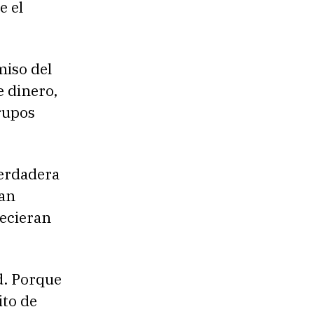
e el
iso del
e dinero,
grupos
verdadera
han
recieran
d. Porque
ito de