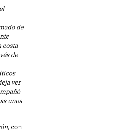
el
ramado de
nte
a costa
avés de
íticos
deja ver
compañó
nas unos
cón,
con