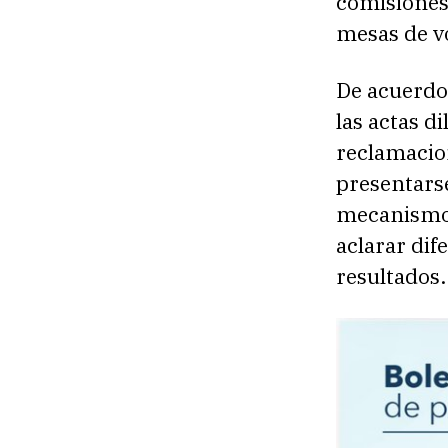
comisiones
mesas de v
De acuerdo 
las actas d
reclamacio
presentarse
mecanismo h
aclarar dif
resultados.