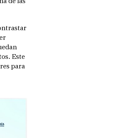
na de las
ontrastar
er
puedan
tos. Este
res para