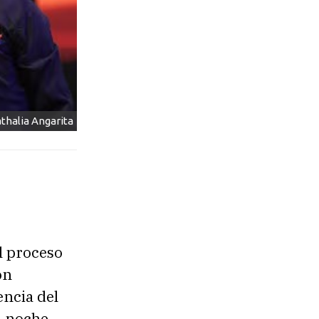
athalia Angarita
l proceso
on
encia del
a noche