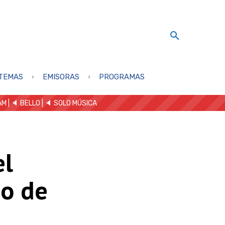
TEMAS
EMISORAS
PROGRAMAS
AM
| 🔈 BELLO
|
🔈 SOLO MÚSICA
el
io de