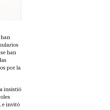
 han
mularios
 se han
las
os por la
a insistió
roles
 e invitó