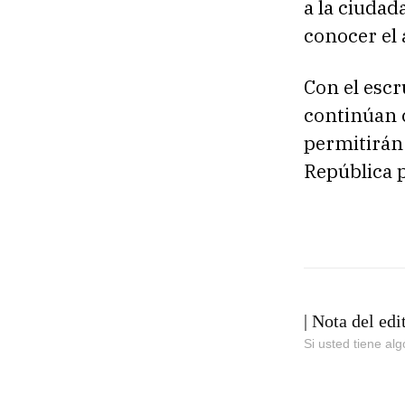
a la ciudad
conocer el 
Con el escr
continúan c
permitirán 
República 
| Nota del edi
Si usted tiene al