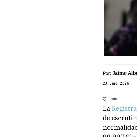
Por:
Jaime Albe
23 junio, 2026
1
min.
La
Registra
de escrutin
normalidad
99,997 % en