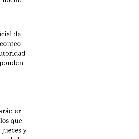
cial de
econteo
autoridad
esponden
arácter
 los que
 jueces y