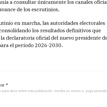
anía a consultar únicamente los canales oficia
avance de los escrutinios.
utinio en marcha, las autoridades electorales
onsolidando los resultados definitivos que
la declaratoria oficial del nuevo presidente de
para el período 2026-2030.
tor *
go para decir sobre esta publicación, escriba un correo a: jorge.perez