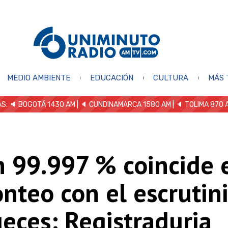
MEDIO AMBIENTE
EDUCACIÓN
CULTURA
MÁS 
S: 🔈
BOGOTÁ 1430 AM
| 🔈 CUNDINAMARCA 1580 AM
| 🔈 TOLIMA 870 
n 99.997 % coincide 
nteo con el escrutin
ueces: Registraduria