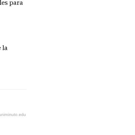
les para
 la
@uniminuto.edu