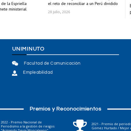
 de la Espriella
el reto de reconciliar a un Perú dividido
ete ministerial
28 julio, 2026
UNIMINUTO
Facultad de Comunicación
Empleabilidad
Premios y Reconocimientos
2022 - Premio Nacional de
2021 - Premio de period
Periodismo a la gestión de riesgos
Gómez Hurtado / Mejor e
"Armando Devia Moncaleano"