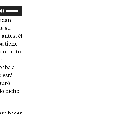
U
t
uedan
i
ue su
l
 antes, él
i
a tiene
z
on tanto
a
n
l
 iba a
a
 está
s
guró
t
lo dicho
e
c
l
para hacer