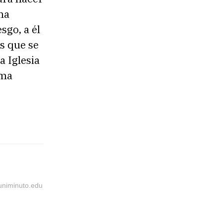
a
ha
s
sgo, a él
d
as que se
e
a Iglesia
f
sma
l
e
c
h
a
a
r
@uniminuto.edu
r
i