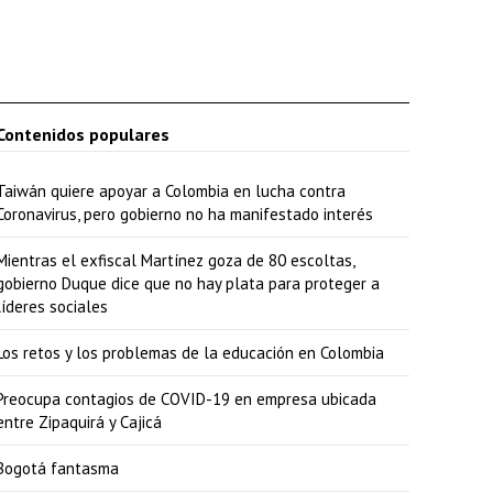
e
n
t
a
Contenidos populares
r
Taiwán quiere apoyar a Colombia en lucha contra
o
Coronavirus, pero gobierno no ha manifestado interés
d
Mientras el exfiscal Martínez goza de 80 escoltas,
i
gobierno Duque dice que no hay plata para proteger a
s
líderes sociales
m
Los retos y los problemas de la educación en Colombia
i
Preocupa contagios de COVID-19 en empresa ubicada
n
entre Zipaquirá y Cajicá
u
Bogotá fantasma
i