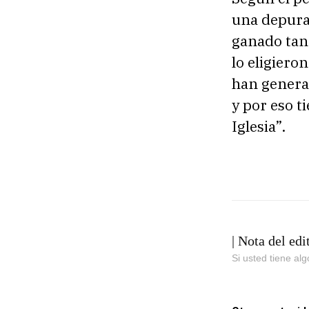
u
una depurac
d
ganado tant
i
lo eligiero
o
han generad
y por eso t
Iglesia”.
| Nota del edi
Si usted tiene al