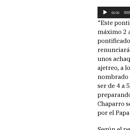
R
00:00
e
“Este ponti
p
máximo 2 a
r
pontificado
o
renunciará 
d
unos achaq
u
ajetreo, a 
c
nombrado Pa
t
ser de 4 a 
o
preparando
r
Chaparro se
d
por el Papa
e
a
Según el pe