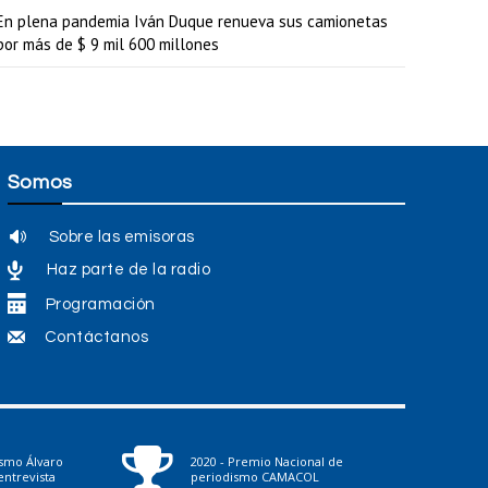
r
En plena pandemia Iván Duque renueva sus camionetas
por más de $ 9 mil 600 millones
e
l
v
o
l
Somos
u
Sobre las emisoras
m
Haz parte de la radio
e
Programación
n
Contáctanos
.
ismo Álvaro
2020 - Premio Nacional de
ntrevista
periodismo CAMACOL