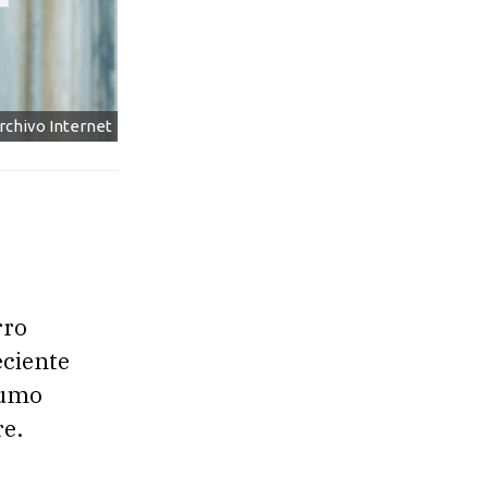
Archivo Internet
rro
eciente
 sumo
re.