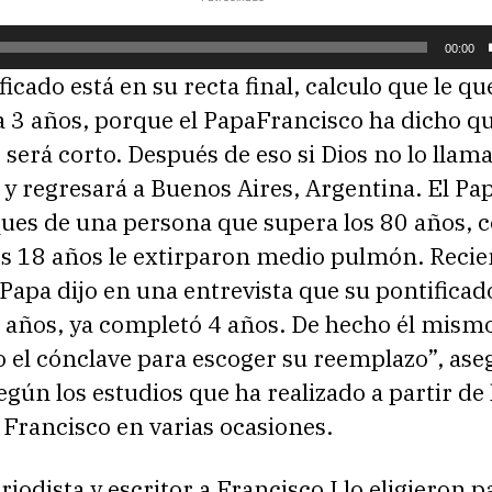
00:00
ficado está en su recta final, calculo que le q
 3 años, porque el PapaFrancisco ha dicho q
 será corto. Después de eso si Dios no lo llama
y regresará a Buenos Aires, Argentina. El Pap
ues de una persona que supera los 80 años, c
los 18 años le extirparon medio pulmón. Recie
pa dijo en una entrevista que su pontificado
5 años, ya completó 4 años. De hecho él mismo
 el cónclave para escoger su reemplazo”, ase
gún los estudios que ha realizado a partir de 
 Francisco en varias ocasiones.
riodista y escritor a Francisco I lo eligieron 