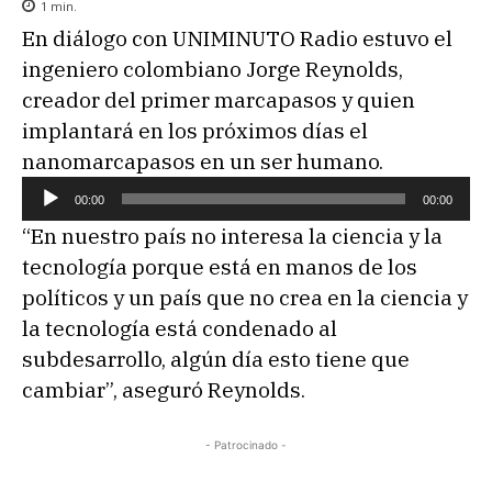
1
min.
En diálogo con UNIMINUTO Radio estuvo el
ingeniero colombiano Jorge Reynolds,
creador del primer marcapasos y quien
implantará en los próximos días el
nanomarcapasos en un ser humano.
R
00:00
00:00
e
“En nuestro país no interesa la ciencia y la
p
tecnología porque está en manos de los
r
políticos y un país que no crea en la ciencia y
o
la tecnología está condenado al
d
subdesarrollo, algún día esto tiene que
u
cambiar”, aseguró Reynolds.
c
t
- Patrocinado -
o