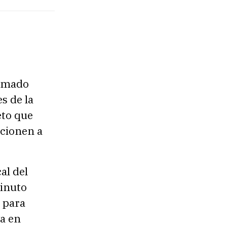
lamado
s de la
eto que
ncionen a
al del
minuto
 para
va en