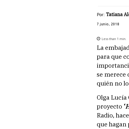
Por:
Tatiana A
7 junio, 2018
Less than 1
min.
La embajada
para que c
importanci
se merece c
quién no lo
Olga Lucía 
proyecto
‘
H
Radio, hace
que hagan 