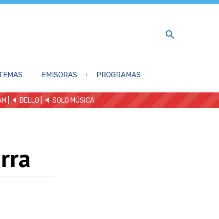
TEMAS
EMISORAS
PROGRAMAS
AM
| 🔈 BELLO
|
🔈 SOLO MÚSICA
rra