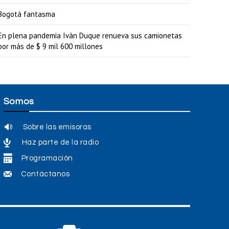
a
Bogotá fantasma
r
En plena pandemia Iván Duque renueva sus camionetas
a
por más de $ 9 mil 600 millones
a
u
m
Somos
e
n
Sobre las emisoras
t
Haz parte de la radio
a
Programación
r
Contáctanos
o
d
i