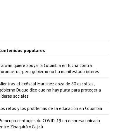
h
a
a
r
r
i
Contenidos populares
b
Taiwán quiere apoyar a Colombia en lucha contra
a
Coronavirus, pero gobierno no ha manifestado interés
/
Mientras el exfiscal Martínez goza de 80 escoltas,
a
gobierno Duque dice que no hay plata para proteger a
b
líderes sociales
a
Los retos y los problemas de la educación en Colombia
j
o
Preocupa contagios de COVID-19 en empresa ubicada
entre Zipaquirá y Cajicá
p