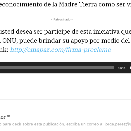
reconocimiento de la Madre Tierra como ser v
- Patrocinado -
 usted desea ser participe de esta iniciativa qu
la ONU, puede brindar su apoyo por medio del
ink:
http://emapaz.com/firma-proclama
00:00
tor *
go para decir sobre esta publicación, escriba un correo a: jorge.perez