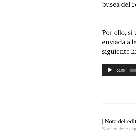
busca del 
Por ello, si
enviada a 
siguiente l
R
00:00
e
p
r
o
d
| Nota del edi
u
Si usted tiene al
c