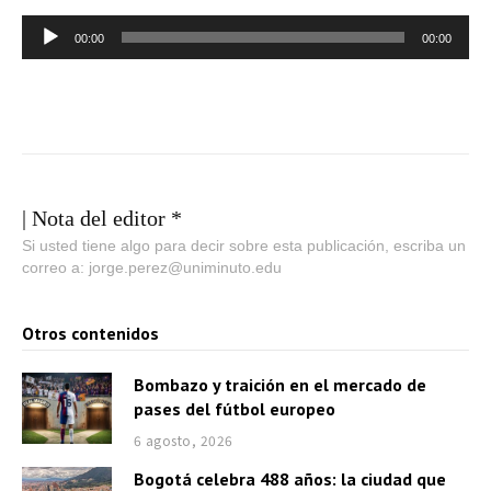
R
00:00
00:00
e
p
r
o
d
u
| Nota del editor *
c
Si usted tiene algo para decir sobre esta publicación, escriba un
correo a: jorge.perez@uniminuto.edu
t
o
Otros contenidos
r
d
Bombazo y traición en el mercado de
e
pases del fútbol europeo
a
6 agosto, 2026
u
Bogotá celebra 488 años: la ciudad que
d