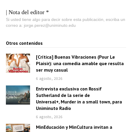
| Nota del editor *
Si usted tiene algo para decir sobre esta publicación, escriba un
correo a: jorge.perez@uniminuto.edu
Otros contenidos
[Crítica] Buenas Vibraciones (Pour Le
Plaisir): una comedia amable que resulta
ser muy casual
6 agosto, 2026
Entrevista exclusiva con Rossif
Sutherland de la serie de
Universal+, Murder in a small town, para
Uniminuto Radio
6 agosto, 2026
MinEducación y MinCultura invitan a