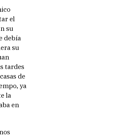
nico
ar el
en su
e debía
iera su
uan
s tardes
casas de
iempo, ya
e la
taba en
inos