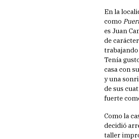
En la local
como
Puert
es Juan Ca
de carácter
trabajando
Tenía gusto
casa con s
y una sonri
de sus cuat
fuerte com
Como la ca
decidió arr
taller impr