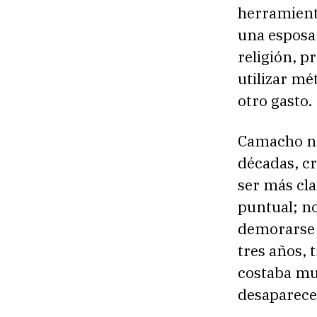
herramienta
una esposa 
religión, p
utilizar mé
otro gasto.
Camacho no
décadas, cr
ser más cla
puntual; n
demorarse c
tres años, 
costaba mu
desaparece