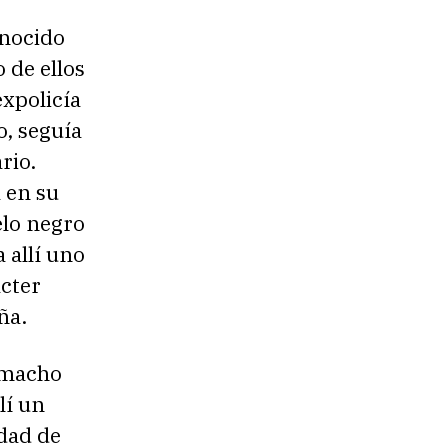
onocido
 de ellos
expolicía
o, seguía
rio.
a en su
elo negro
 allí uno
ácter
ña.
Camacho
lí un
dad de