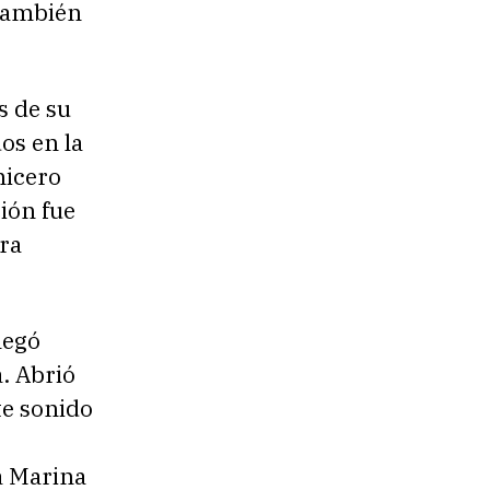
 también
s de su
os en la
nicero
ción fue
ra
legó
a. Abrió
te sonido
a Marina