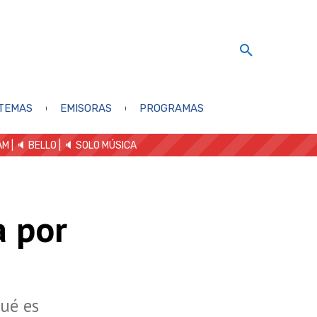
TEMAS
EMISORAS
PROGRAMAS
AM
| 🔈 BELLO
|
🔈 SOLO MÚSICA
a por
qué es