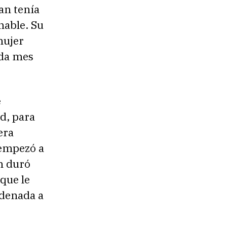
an tenía
nable. Su
mujer
ada mes
e
ad, para
era
 empezó a
n duró
 que le
ndenada a