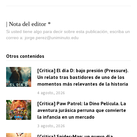
| Nota del editor *
Si usted tiene algo para decir sobre esta publicación, escriba un
correo a: jorge.perez@uniminuto.edu
Otros contenidos
[Crítica] El día D: bajo presión (Pressure).
Un relato tras bastidores de uno de los
momentos más relevantes de la historia
4 agosto, 2026
[Crítica] Paw Patrol: la Dino Película. La
aventura jurásica perruna que convierte
la infancia en un mercado
3 agosto, 2026
[Crítica] Spider-Man: un nuevo día