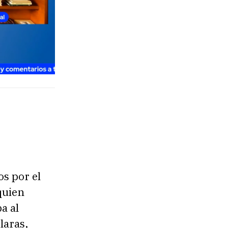
s por el
quien
a al
laras,