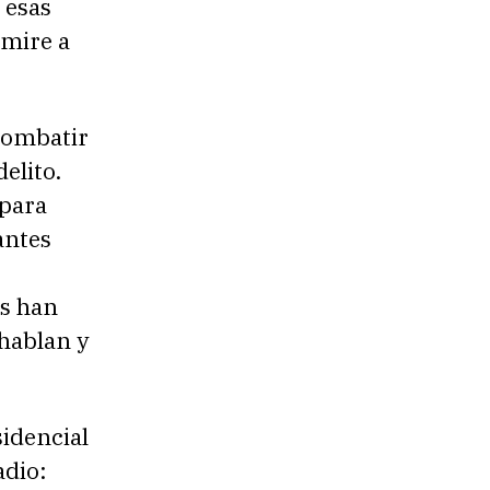
 esas
 mire a
combatir
elito.
 para
antes
s han
 hablan y
sidencial
dio: