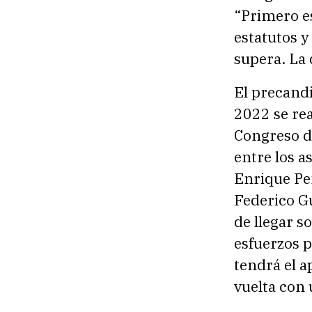
“Primero e
estatutos y
supera. La
El precand
2022 se rea
Congreso d
entre los a
Enrique Peñ
Federico Gu
de llegar s
esfuerzos p
tendrá el a
vuelta con