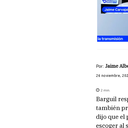
Por:
Jaime Albe
26 noviembre, 20
2
min.
Barguil res
también pr
dijo que el
escoger al 