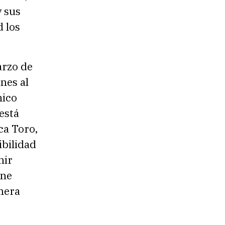
 sus
d los
arzo de
nes al
nico
 está
ca Toro,
ibilidad
nir
ane
imera