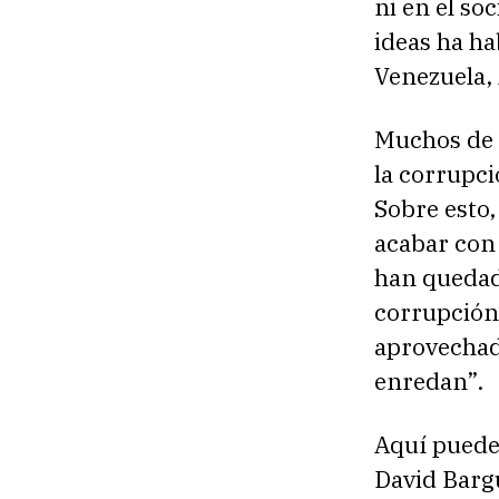
ni en el so
ideas ha h
Venezuela,
Muchos de 
la corrupci
Sobre esto,
acabar con 
han quedado
corrupción
aprovechado
enredan”.
Aquí puede 
David Barg