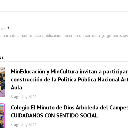
tor *
go para decir sobre esta publicación, escriba un correo a: jorge.perez
os
MinEducación y MinCultura invitan a participar
construcción de la Política Pública Nacional Ar
Aula
5 agosto, 2026
Colegio El Minuto de Dios Arboleda del Campes
CUIDADANOS CON SENTIDO SOCIAL
4 agosto, 2026