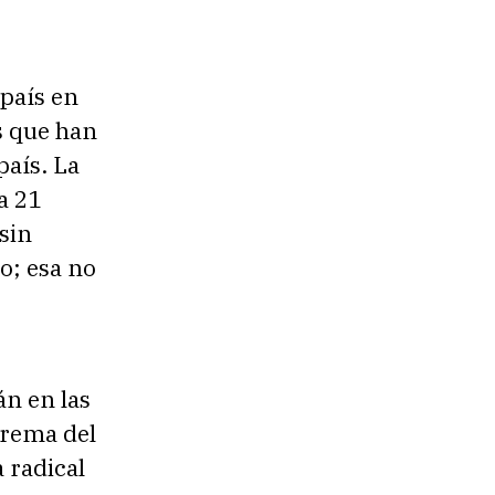
país en
s que han
aís. La
a 21
sin
o; esa no
án en las
trema del
a radical