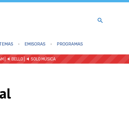
TEMAS
EMISORAS
PROGRAMAS
AM
| 🔈 BELLO
|
🔈 SOLO MÚSICA
al