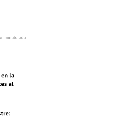
@uniminuto.edu
 en la
tes al
tre: