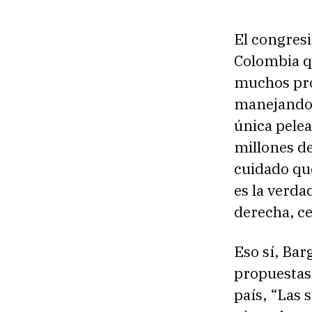
El congresi
Colombia q
muchos prob
manejando 
única pelea
millones de
cuidado que
es la verda
derecha, ce
Eso sí, Bar
propuestas 
país, “Las 