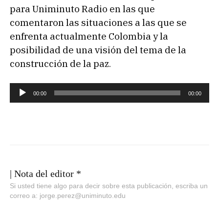
o
para Uniminuto Radio en las que
r
comentaron las situaciones a las que se
d
enfrenta actualmente Colombia y la
e
posibilidad de una visión del tema de la
a
construcción de la paz.
u
d
R
00:00
00:00
i
e
o
p
r
o
d
u
| Nota del editor *
c
Si usted tiene algo para decir sobre esta publicación, escriba un
correo a: jorge.perez@uniminuto.edu
t
o