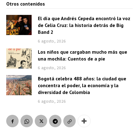
Otros contenidos
r
d
El día que Andrés Cepeda encontró la voz
e
de Celia Cruz: la historia detrás de Big
a
Band 2
u
6 agosto, 2026
d
Los niños que cargaban mucho más que
i
una mochila: Cuentos de a pie
o
6 agosto, 2026
Bogotá celebra 488 años: la ciudad que
concentra el poder, la economía y la
diversidad de Colombia
6 agosto, 2026