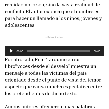
realidad no lo son, sino la vasta realidad de
conflicto. El autor explica que el nombre es
para hacer un llamado a los niños, jóvenes y
adolescentes.
- Patrocinado -
R
00:00
00:00
e
Por otro lado, Pilar Tarquino en su
p
libro”Voces desde el desvelo” muestra un
r
mensaje a todas las víctimas del país
o
orientado desde el punto de vista del temor,
d
aspecto que causa mucha expectativa entre
u
los pretendientes de dicho texto.
c
t
Ambos autores ofrecieron unas palabras