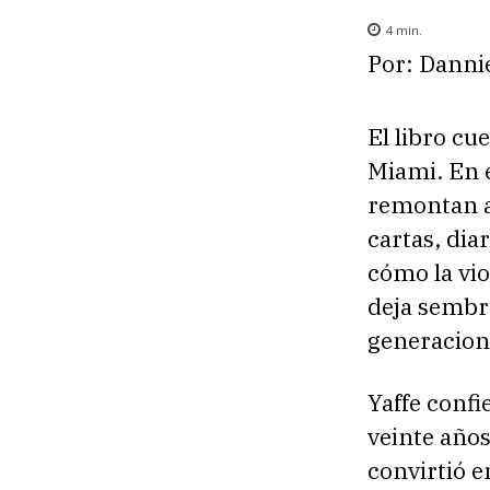
4
min.
Por: Danni
El libro cu
Miami. En e
remontan a
cartas, dia
cómo la vio
deja sembra
generacion
Yaffe confi
veinte años
convirtió e