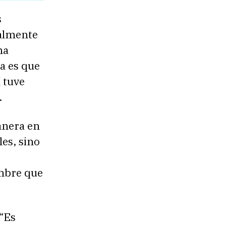
s
almente
ma
a es que
 tuve
.
anera en
les, sino
mbre que
 “Es