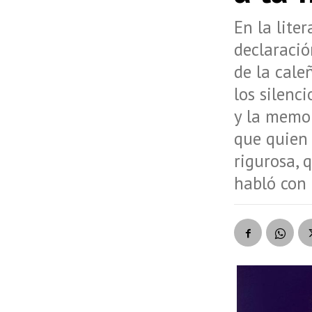
En la lite
declaració
de la cale
los silenc
y la memor
que quien 
rigurosa, 
habló con 