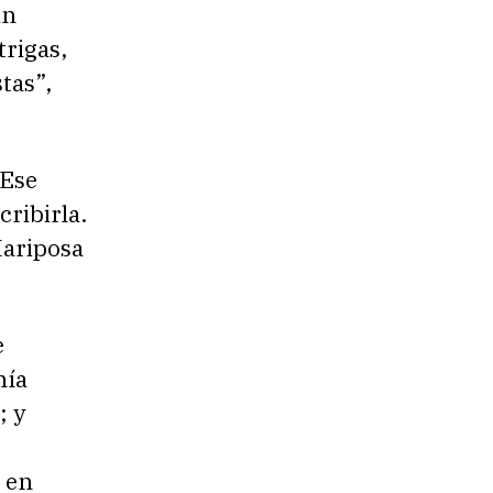
un
trigas,
tas”,
“Ese
cribirla.
Mariposa
e
mía
; y
 en