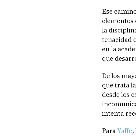
Ese camino
elementos 
la discipli
tenacidad q
en la acade
que desarro
De los may
que trata l
desde los e
incomunica
intenta re
Para
Yaffe
,