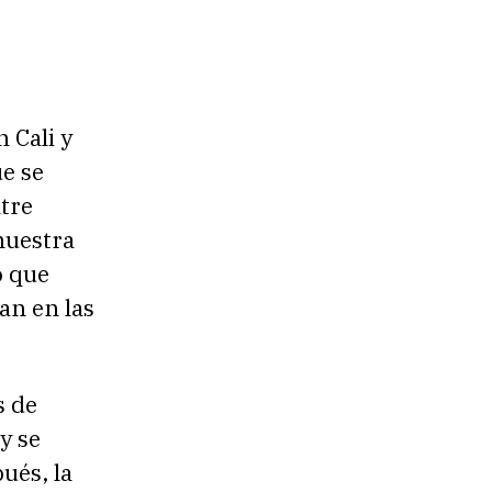
n Cali y
e se
tre
muestra
o que
an en las
s de
y se
ués, la