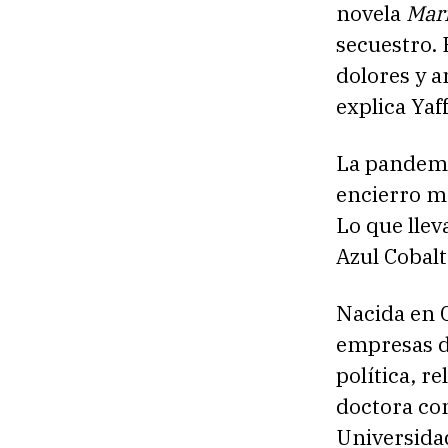
novela
Mari
secuestro. 
dolores y a
explica Yaff
La pandemi
encierro me
Lo que lle
Azul Cobalt
Nacida en C
empresas de
política, r
doctora co
Universidad