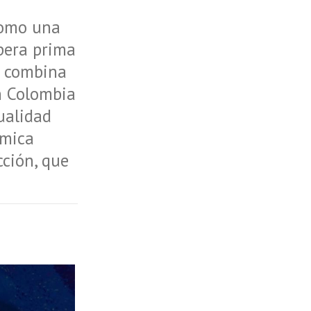
como una
ópera prima
ue combina
en Colombia
ualidad
émica
cción, que