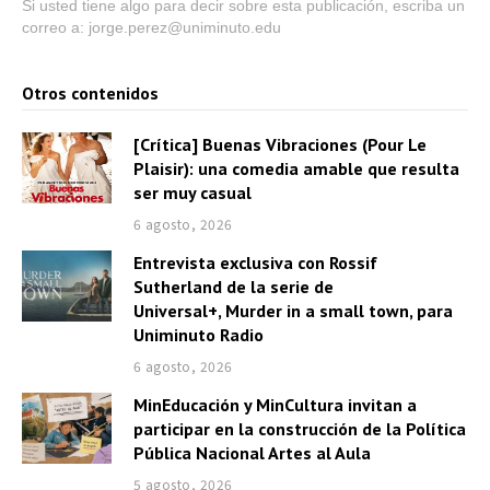
Si usted tiene algo para decir sobre esta publicación, escriba un
correo a: jorge.perez@uniminuto.edu
Otros contenidos
[Crítica] Buenas Vibraciones (Pour Le
Plaisir): una comedia amable que resulta
ser muy casual
6 agosto, 2026
Entrevista exclusiva con Rossif
Sutherland de la serie de
Universal+, Murder in a small town, para
Uniminuto Radio
6 agosto, 2026
MinEducación y MinCultura invitan a
participar en la construcción de la Política
Pública Nacional Artes al Aula
5 agosto, 2026