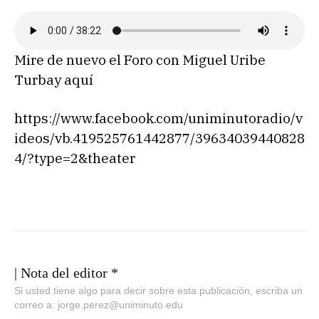
Mire de nuevo el Foro con Miguel Uribe
Turbay aquí
https://www.facebook.com/uniminutoradio/v
ideos/vb.419525761442877/39634039440828
4/?type=2&theater
| Nota del editor *
Si usted tiene algo para decir sobre esta publicación, escriba un
correo a: jorge.perez@uniminuto.edu