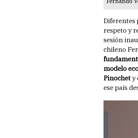
Fernando V
Diferentes 
respeto y r
sesión ina
chileno Fe
fundamental
modelo eco
Pinochet
y
ese país de