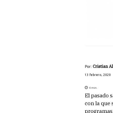
Por:
Cristian 
13 febrero, 2020
4
min.
El pasado s
con la que 
programas d