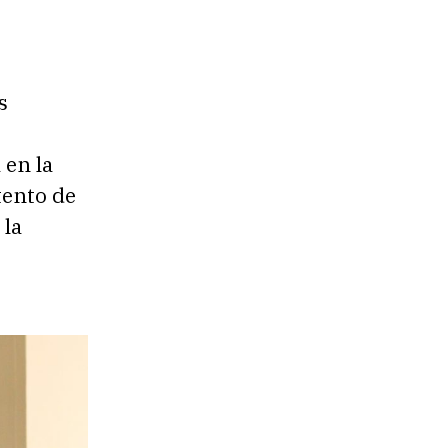
s
 en la
tento de
 la