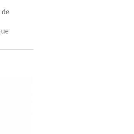
 de
que