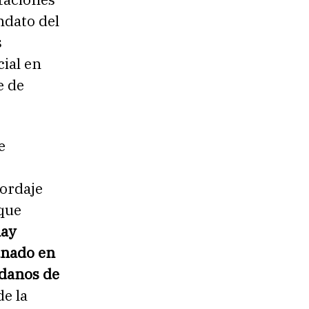
ndato del
s
ial en
e de
e
bordaje
 que
hay
anado en
adanos de
de la