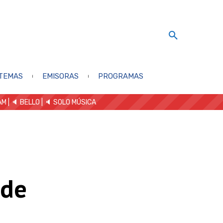
TEMAS
EMISORAS
PROGRAMAS
AM
| 🔈 BELLO
|
🔈 SOLO MÚSICA
 de