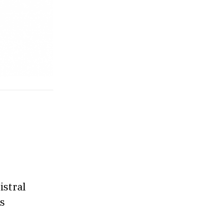
istral
os