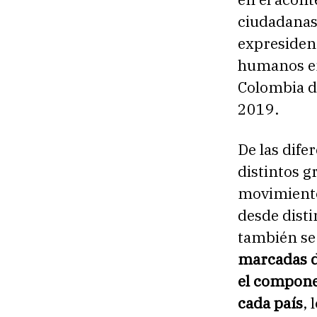
ciudadanas 
expresident
humanos en
Colombia d
2019.
De las dife
distintos g
movimientos
desde disti
también se
marcadas d
el componen
cada país
, 