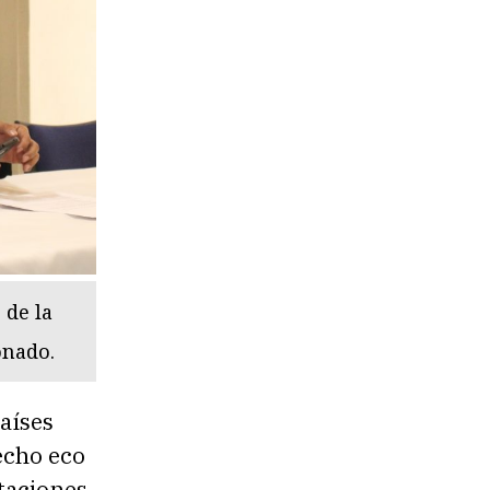
 de la
onado.
aíses
echo eco
taciones