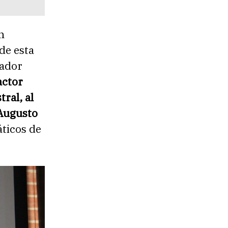
n
de esta
cador
actor
ral, al
 Augusto
ticos de