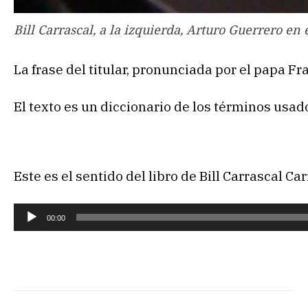
Bill Carrascal, a la izquierda, Arturo Guerrero en
La frase del titular, pronunciada por el papa Fr
El texto es un diccionario de los términos usad
Este es el sentido del libro de Bill Carrascal C
R
00:00
e
p
r
o