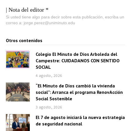
d
u
| Nota del editor *
c
Si usted tiene algo para decir sobre esta publicación, escriba un
correo a: jorge.perez@uniminuto.edu
t
o
Otros contenidos
r
d
Colegio El Minuto de Dios Arboleda del
e
Campestre: CUIDADANOS CON SENTIDO
a
SOCIAL
u
4 agosto, 2026
d
“El Minuto de Dios cambió la vivienda
i
social”: Arranca el programa RenovAcción
o
Social Sostenible
3 agosto, 2026
El 7 de agosto iniciará la nueva estrategia
de seguridad nacional