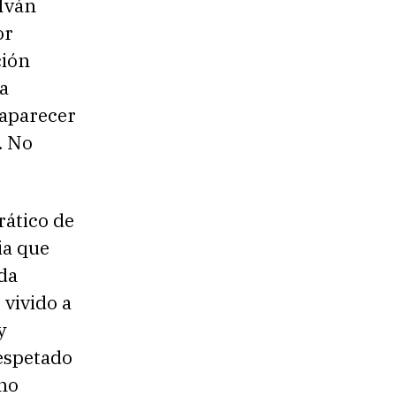
 Iván
or
ción
a
saparecer
. No
ático de
ia que
da
 vivido a
y
espetado
no