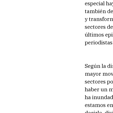
especial h
también de
y transfor
sectores de
últimos epi
periodistas
Según la di
mayor movi
sectores po
haber un m
ha inundado
estamos en
decirlo, div