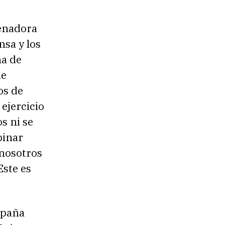
enadora
nsa y los
ña de
ue
os de
ejercicio
s ni se
pinar
 nosotros
Este es
mpaña