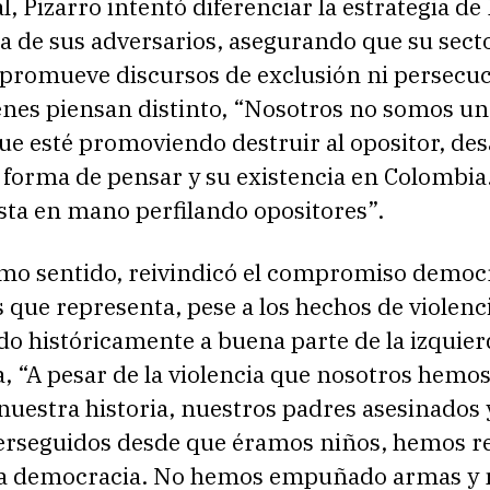
l, Pizarro intentó diferenciar la estrategia de
a de sus adversarios, asegurando que su sect
o promueve discursos de exclusión ni persecu
enes piensan distinto, “Nosotros no somos un
e esté promoviendo destruir al opositor, de
 forma de pensar y su existencia en Colombia
sta en mano perfilando opositores”.
mo sentido, reivindicó el compromiso democr
s que representa, pese a los hechos de violenc
o históricamente a buena parte de la izquier
 “A pesar de la violencia que nosotros hemos
 nuestra historia, nuestros padres asesinados 
erseguidos desde que éramos niños, hemos r
y la democracia. No hemos empuñado armas y 