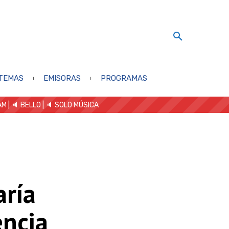
TEMAS
EMISORAS
PROGRAMAS
AM
| 🔈 BELLO
|
🔈 SOLO MÚSICA
aría
encia