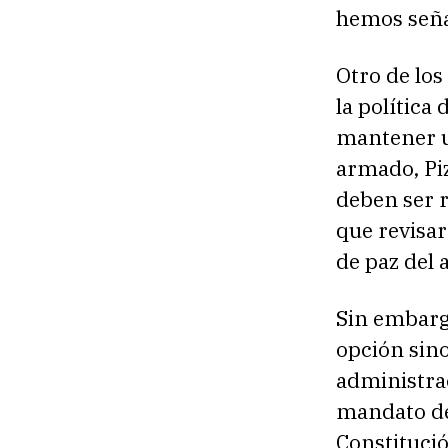
hemos señal
Otro de los
la política
mantener un
armado, Piz
deben ser 
que revisar
de paz del 
Sin embargo
opción sino
administrac
mandato de
Constitució