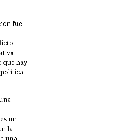
ión fue
licto
ativa
e que hay
política
 una
r
 es un
en la
er una