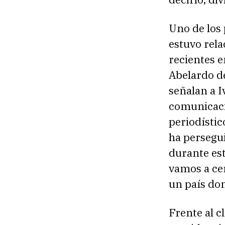
Uno de los
estuvo rela
recientes 
Abelardo de
señalan a I
comunicació
periodístic
ha persegu
durante es
vamos a cer
un país don
Frente al 