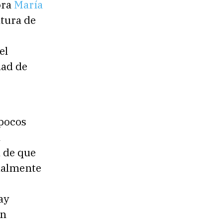
ora
María
atura de
el
dad de
 pocos
a
d de que
cialmente
ay
En