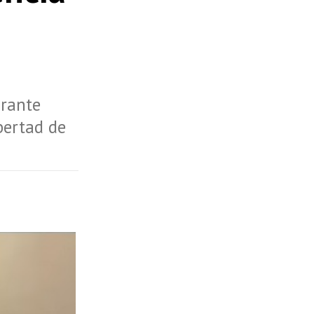
irante
ibertad de