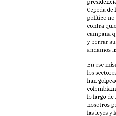
presidencia
Cepeda de l
político n
contra qui
campaña qu
y borrar su
andamos li
En ese mis
los sectore
han golpead
colombiana,
lo largo de
nosotros p
las leyes 