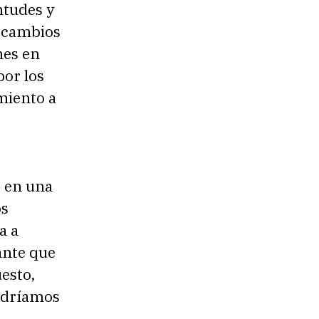
ntudes y
o cambios
nes en
por los
miento a
o en una
os
a a
ante que
uesto,
odríamos