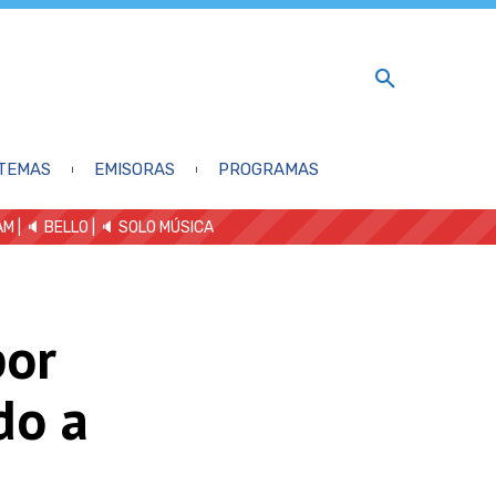
TEMAS
EMISORAS
PROGRAMAS
AM
| 🔈 BELLO
|
🔈 SOLO MÚSICA
por
do a