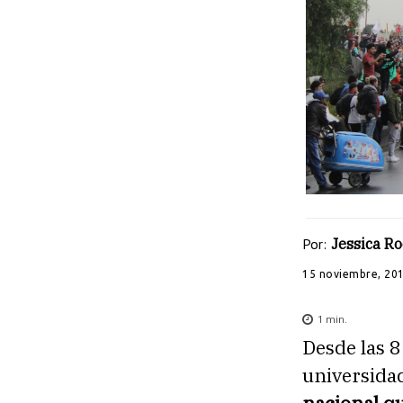
Por:
Jessica R
15 noviembre, 20
1
min.
Desde las 
universidad
nacional qu