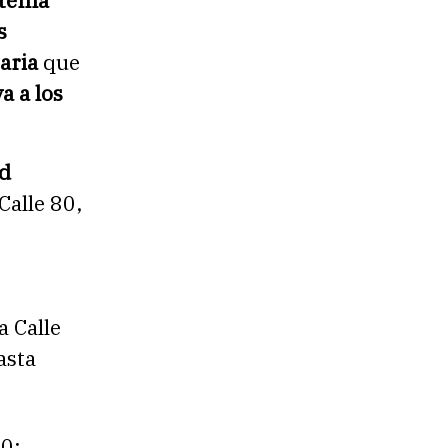
s
taria
que
a a los
d
Calle 80,
a Calle
asta
40;