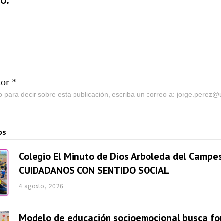
o.
tor *
go para decir sobre esta publicación, escriba un correo a: jorge.perez
os
Colegio El Minuto de Dios Arboleda del Campes
CUIDADANOS CON SENTIDO SOCIAL
4 agosto, 2026
Modelo de educación socioemocional busca fo