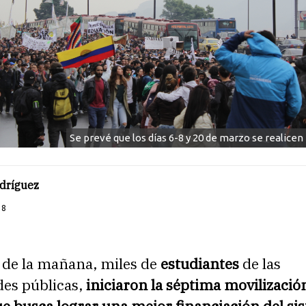
Se prevé que los días 6-8 y 20 de marzo se realice
odríguez
18
8 de la mañana, miles de
estudiantes
de las
es públicas,
iniciaron la séptima movilizació
e busca lograr una mejor financiación del si