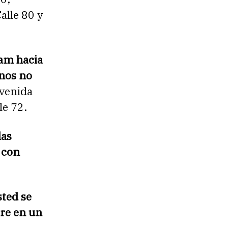
alle 80 y
 am hacia
anos no
Avenida
le 72.
las
 con
sted se
ere en un