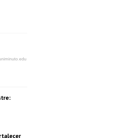
@uniminuto.edu
tre:
rtalecer