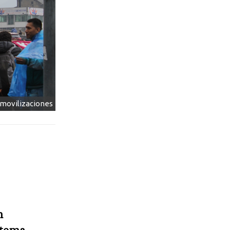
n movilizaciones
n
stema