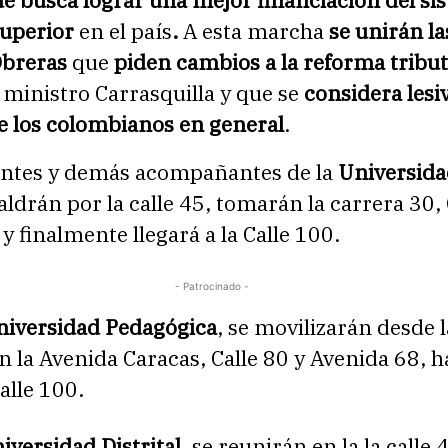
superior
en el país
.
A esta marcha
se unirán la
Obreras
que
piden cambios a la reforma tribu
 ministro Carrasquilla y que se
considera lesiv
e los colombianos en general
.
antes y demás acompañantes de la
Universida
aldrán por la calle 45, tomarán la carrera 30, 
y finalmente llegará a la Calle 100.
- Patrocinado -
iversidad Pedagógica
, se movilizarán desde l
 la Avenida Caracas, Calle 80 y Avenida 68, h
Calle 100.
iversidad Distrital
, se reunirán en la la calle 