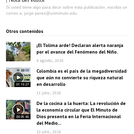
Si usted tiene algo para decir sobre esta publicación, escriba un
correo a: jorge.perez@uniminuto.edu
Otros contenidos
¡El Tolima arde! Declaran alerta naranja
por el avance del Fenómeno del Niño.
4 agosto, 2026
Colombia es el país de la megadiversidad
que aún no convierte su riqueza natural
en desarrollo
01:10:27
11 julio, 2026
De la cocina a la huerta: La revolución de
la economía circular que El Minuto de
Dios presenta en la Feria Internacional
00:05:46
del Medio...
10 julio, 2026