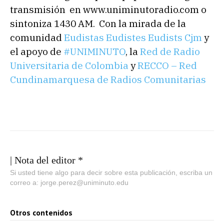
transmisión en www.uniminutoradio.com o
sintoniza 1430 AM. Con la mirada de la
comunidad
Eudistas Eudistes Eudists Cjm
y
el apoyo de
#
UNIMINUTO
, la
Red de Radio
Universitaria de Colombia
y
RECCO – Red
Cundinamarquesa de Radios Comunitarias
| Nota del editor *
Si usted tiene algo para decir sobre esta publicación, escriba un
correo a: jorge.perez@uniminuto.edu
Otros contenidos