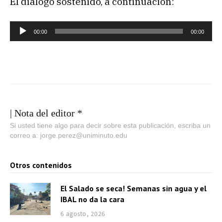
El diálogo sostenido, a continuación:
R
00:00
00:00
e
p
r
o
d
u
| Nota del editor *
c
Si usted tiene algo para decir sobre esta publicación, escriba un
correo a: jorge.perez@uniminuto.edu
t
o
Otros contenidos
r
d
El Salado se seca! Semanas sin agua y el
e
IBAL no da la cara
a
6 agosto, 2026