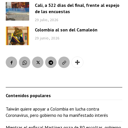
u
Cali, a 522 días del final, frente al espejo
d
de las encuestas
i
29 julio, 2026
o
Colombia al son del Camaleón
29 junio, 2026
Contenidos populares
Taiwán quiere apoyar a Colombia en lucha contra
Coronavirus, pero gobierno no ha manifestado interés
Mientras el exfiscal Martínez goza de 80 escoltas, gobierno