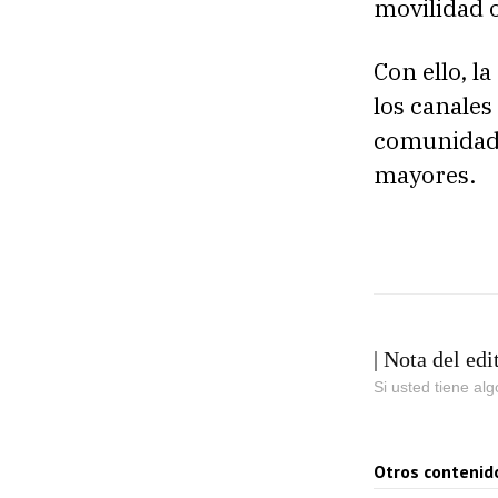
movilidad o
Con ello, l
los canales
comunidade
mayores.
| Nota del edi
Si usted tiene al
Otros contenid