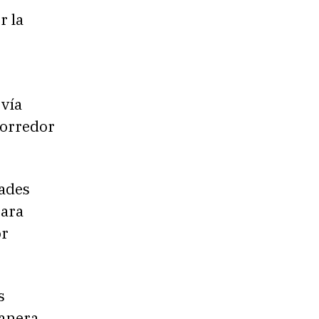
r la
 vía
corredor
dades
para
or
s
manera