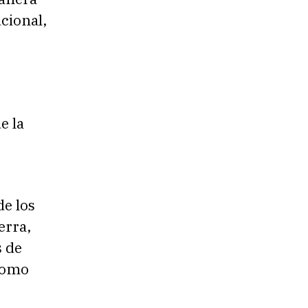
cional,
e la
de los
erra,
s de
 como