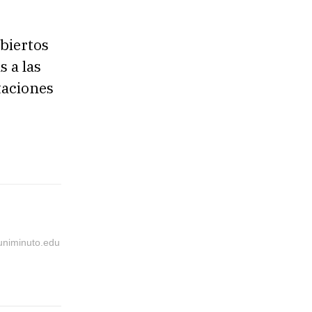
abiertos
s a las
taciones
@uniminuto.edu