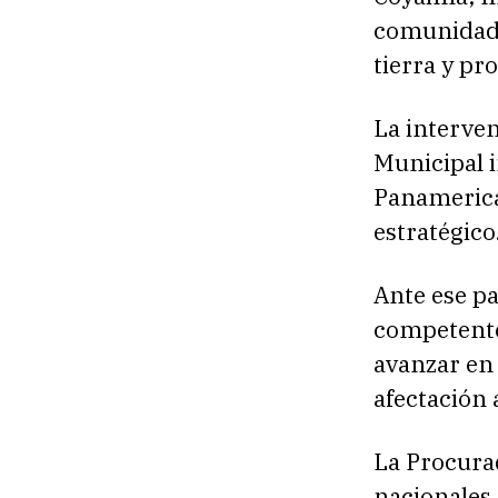
comunidade
tierra y pr
La interven
Municipal 
Panamerican
estratégico
Ante ese pa
competentes
avanzar en
afectación 
La Procurad
nacionales