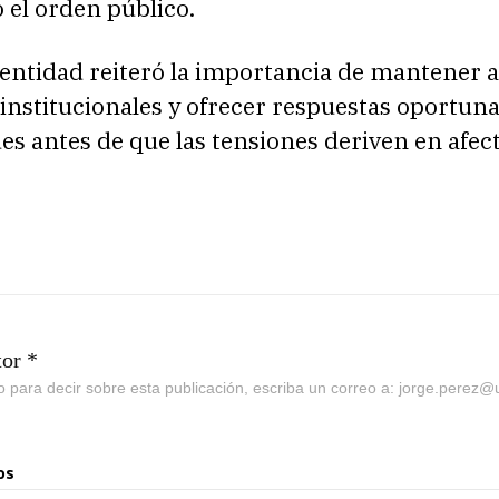
 el orden público.
a entidad reiteró la importancia de mantener 
 institucionales y ofrecer respuestas oportuna
s antes de que las tensiones deriven en afec
tor *
go para decir sobre esta publicación, escriba un correo a: jorge.perez
os