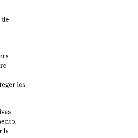
 de
era
bre
teger los
ivas
mento,
 la