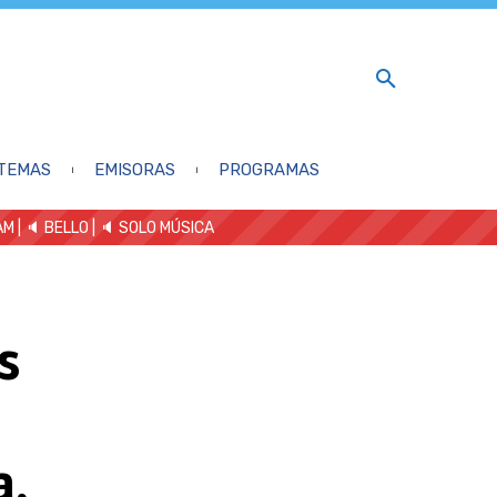
TEMAS
EMISORAS
PROGRAMAS
AM
| 🔈 BELLO
|
🔈 SOLO MÚSICA
s
a,