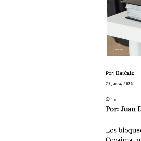
Por:
Datéate
25 junio, 2026
1
min.
Por: Juan 
Los bloqueo
Coyaima, m