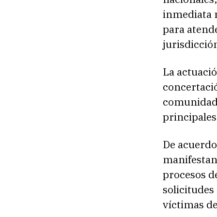
inmediata 
para atende
jurisdicció
La actuació
concertaci
comunidad, 
principales
De acuerdo 
manifestant
procesos de
solicitude
víctimas de