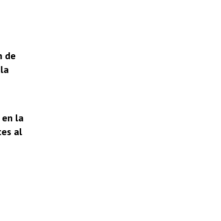
n de
la
 en la
tes al