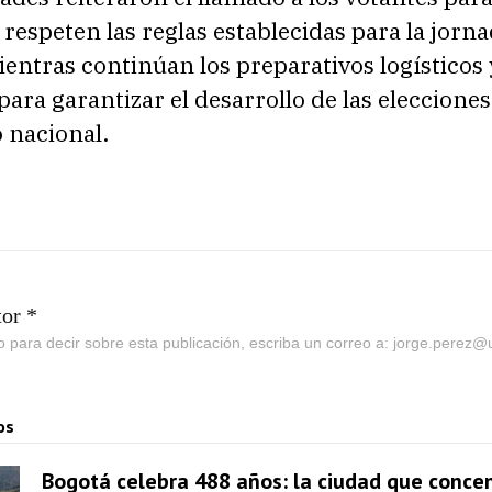
respeten las reglas establecidas para la jorna
ientras continúan los preparativos logísticos 
para garantizar el desarrollo de las eleccione
o nacional.
tor *
go para decir sobre esta publicación, escriba un correo a: jorge.perez
os
Bogotá celebra 488 años: la ciudad que concen