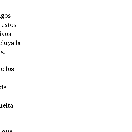
igos
 estos
ivos
cluya la
s.
o los
 de
uelta
a que