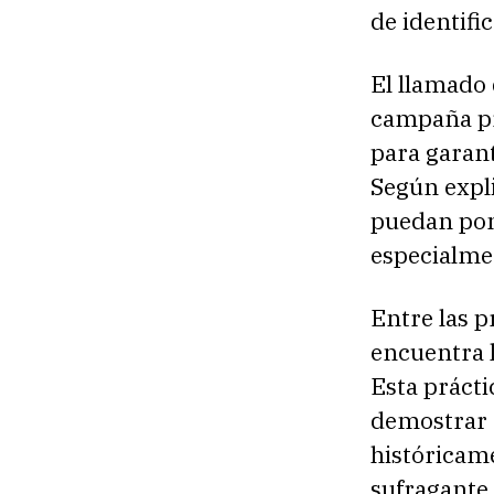
de identifi
El llamado 
campaña pr
para garant
Según expli
puedan pone
especialme
Entre las p
encuentra l
Esta práct
demostrar e
históricame
sufragante 