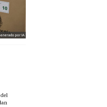
generado por IA
 del
dan