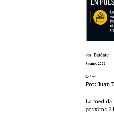
Por:
Datéate
9 junio, 2026
2
min.
Por: Juan 
La medida r
próximo 21