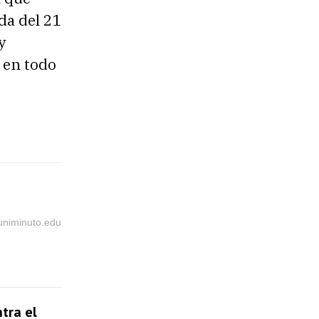
da del 21
y
s en todo
@uniminuto.edu
tra el