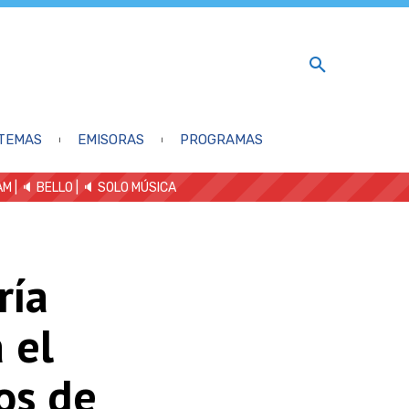
TEMAS
EMISORAS
PROGRAMAS
AM
| 🔈 BELLO
|
🔈 SOLO MÚSICA
ría
 el
os de