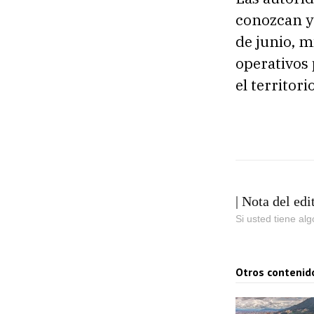
conozcan y 
de junio, m
operativos 
el territori
| Nota del edi
Si usted tiene al
Otros contenid