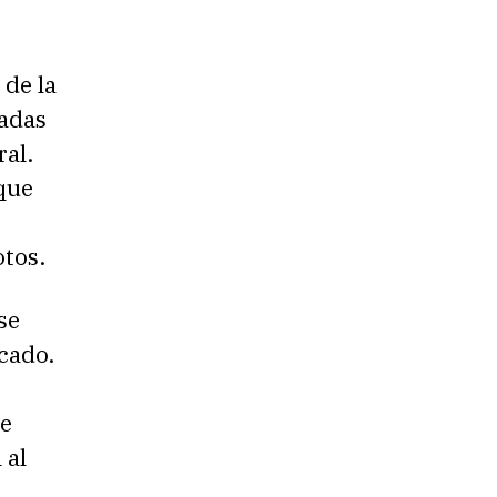
 de la
tadas
ral.
que
otos.
se
cado.
ue
 al