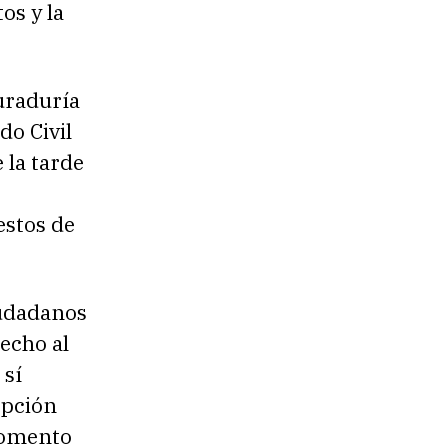
os y la
uraduría
do Civil
 la tarde
estos de
iudadanos
echo al
 sí
epción
 momento