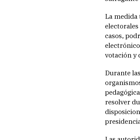
La medida 
electorale
casos, podr
electrónico
votación y 
Durante las
organismos
pedagógicas
resolver du
disposicion
presidencia
Las autorid