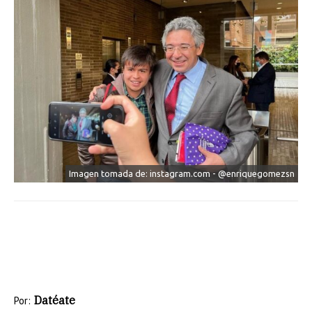
Imagen tomada de: instagram.com - @enriquegomezsn
Datéate
Por: