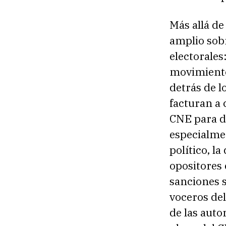
Más allá de
amplio sobr
electorales
movimiento
detrás de l
facturan a 
CNE para de
especialmen
político, l
opositores 
sanciones s
voceros de
de las auto