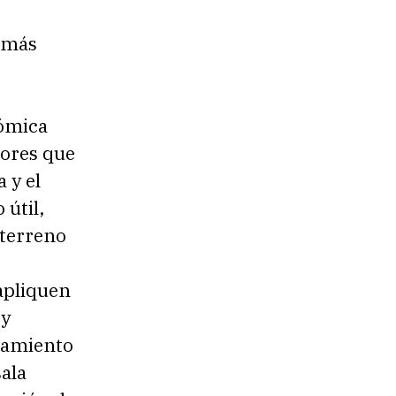
e más
nómica
dores que
 y el
útil,
 terreno
apliquen
 y
ciamiento
sala