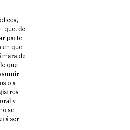
ódicos,
— que, de
ar parte
a en que
Cámara de
lo que
 asumir
os o a
gistros
oral y
no se
erá ser