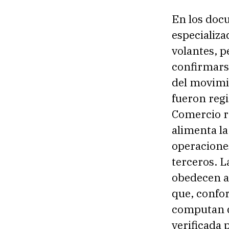
En los doc
especializa
volantes, 
confirmars
del movimi
fueron regi
Comercio re
alimenta la
operaciones
terceros. L
obedecen a
que, confor
computan d
verificada 