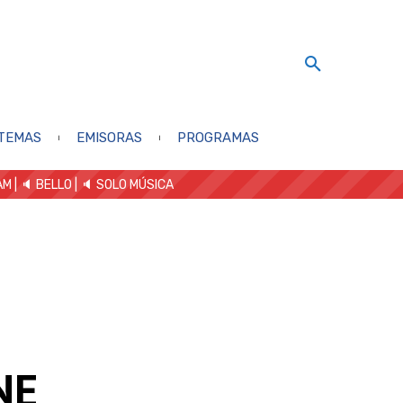
TEMAS
EMISORAS
PROGRAMAS
AM
| 🔈 BELLO
|
🔈 SOLO MÚSICA
NE