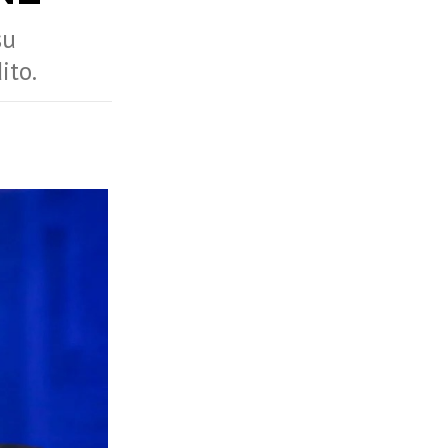
su
ito.