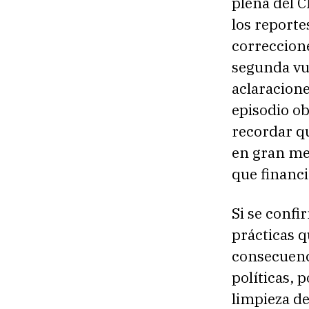
plena del C
los reporte
correccione
segunda vue
aclaracione
episodio ob
recordar qu
en gran med
que financ
Si se confi
prácticas 
consecuenc
políticas, 
limpieza de