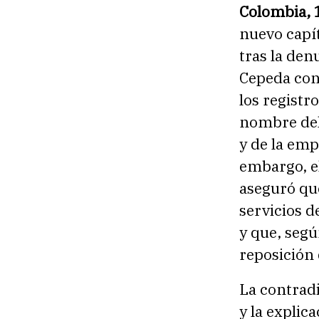
Colombia, 
nuevo capít
tras la den
Cepeda con
los registr
nombre del
y de la emp
embargo, e
aseguró qu
servicios 
y que, segú
reposición 
La contradi
y la explic