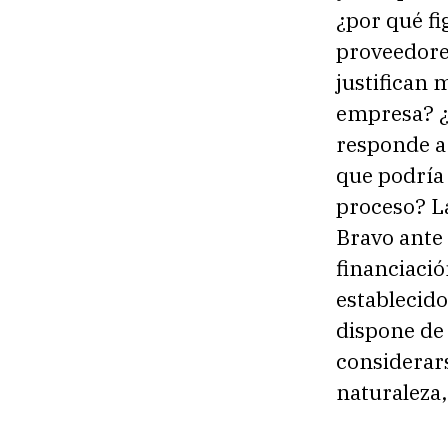
¿por qué fi
proveedore
justifican 
empresa? ¿L
responde a
que podría 
proceso? La
Bravo ante l
financiació
establecido
dispone de 
considerars
naturaleza,