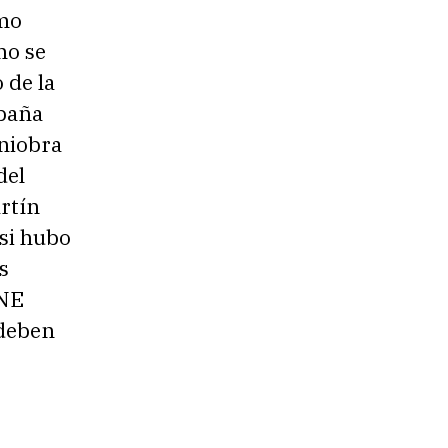
omo
mo se
 de la
mpaña
aniobra
del
rtín
 si hubo
s
CNE
 deben