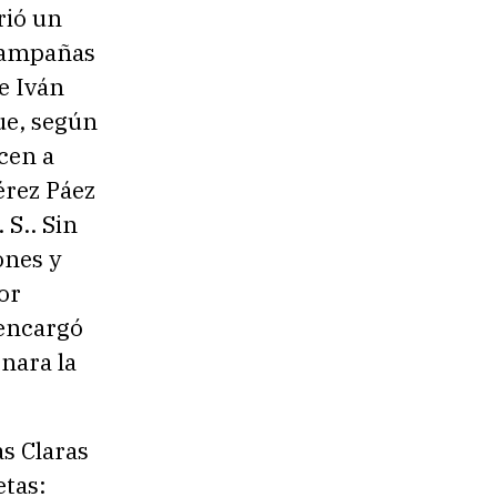
rió un
 campañas
e Iván
ue, según
cen a
érez Páez
 S.. Sin
ones y
or
 encargó
nara la
s Claras
etas: