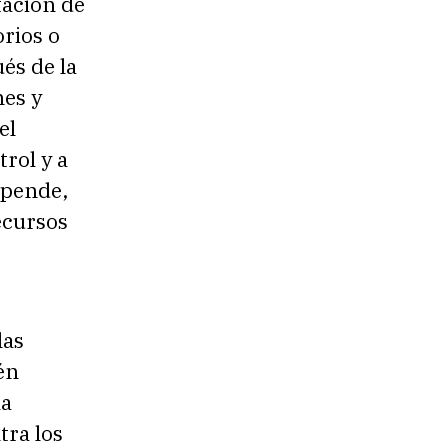
tación de
orios o
és de la
nes y
el
rol y a
epende,
ecursos
las
én
la
tra los