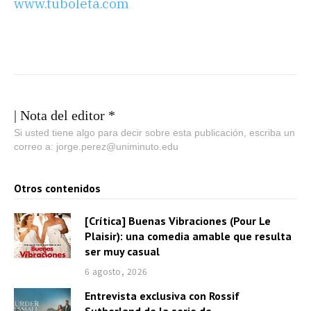
www.tuboleta.com
| Nota del editor *
Si usted tiene algo para decir sobre esta publicación, escriba un
correo a: jorge.perez@uniminuto.edu
Otros contenidos
[Crítica] Buenas Vibraciones (Pour Le
Plaisir): una comedia amable que resulta
ser muy casual
6 agosto, 2026
Entrevista exclusiva con Rossif