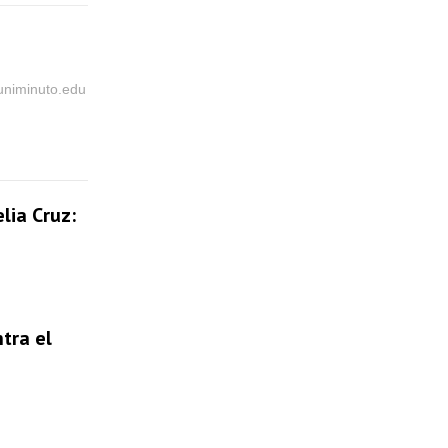
@uniminuto.edu
lia Cruz:
tra el