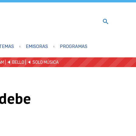
TEMAS
EMISORAS
PROGRAMAS
AM
| 🔈 BELLO
|
🔈 SOLO MÚSICA
 debe