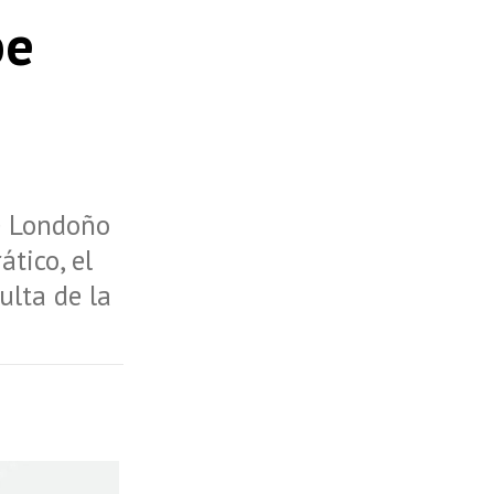
be
e Londoño
tico, el
ulta de la