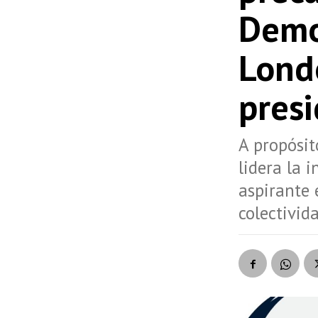
Demo
Lond
presi
A propósit
lidera la 
aspirante 
colectivid