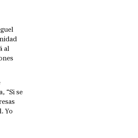
iguel
unidad
á al
iones
e
, “Si se
resas
l. Yo