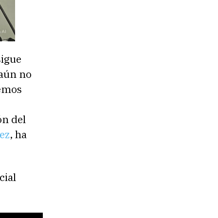
sigue
 aún no
hemos
ón del
ez
, ha
cial