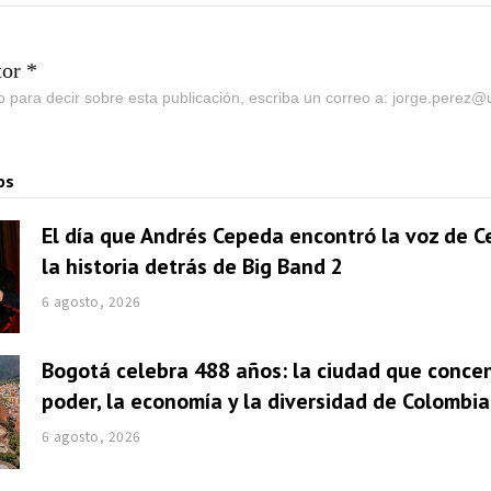
tor *
go para decir sobre esta publicación, escriba un correo a: jorge.perez
os
El día que Andrés Cepeda encontró la voz de Ce
la historia detrás de Big Band 2
6 agosto, 2026
Bogotá celebra 488 años: la ciudad que concen
poder, la economía y la diversidad de Colombia
6 agosto, 2026