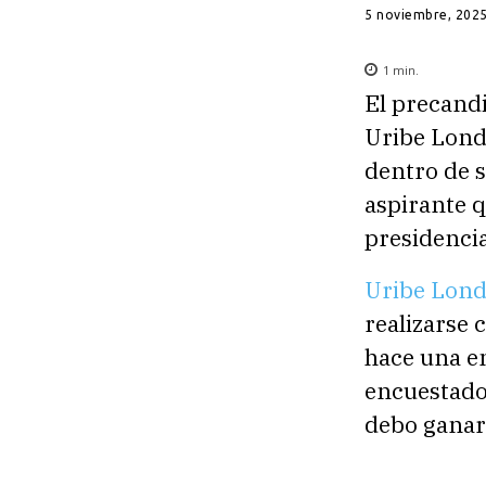
5 noviembre, 202
1
min.
El precandi
Uribe Londo
dentro de s
aspirante q
presidenci
Uribe Lon
realizarse 
hace una e
encuestador
debo ganar 