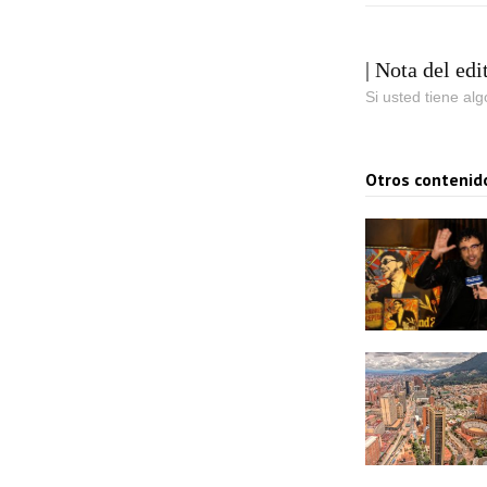
| Nota del edi
Si usted tiene al
Otros contenid