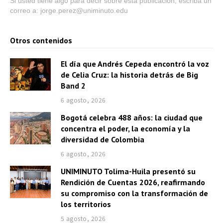
o
Si usted tiene algo para decir sobre esta publicación, escriba un
correo a: jorge.perez@uniminuto.edu
r
d
Otros contenidos
e
a
El día que Andrés Cepeda encontró la voz
u
de Celia Cruz: la historia detrás de Big
d
Band 2
i
6 agosto, 2026
o
Bogotá celebra 488 años: la ciudad que
concentra el poder, la economía y la
diversidad de Colombia
6 agosto, 2026
UNIMINUTO Tolima-Huila presentó su
Rendición de Cuentas 2026, reafirmando
su compromiso con la transformación de
los territorios
5 agosto, 2026