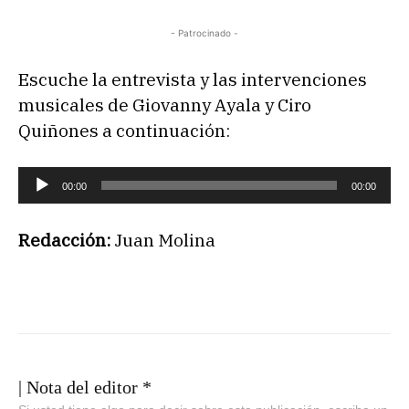
- Patrocinado -
Escuche la entrevista y las intervenciones
musicales de Giovanny Ayala y Ciro
Quiñones a continuación:
R
00:00
00:00
e
p
Redacción:
Juan Molina
r
o
d
u
c
t
| Nota del editor *