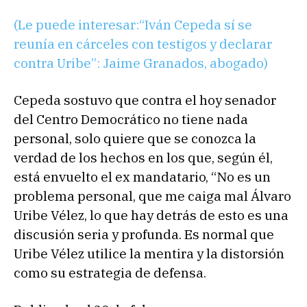
o
r
(Le puede interesar:“Iván Cepeda sí se
d
reunía en cárceles con testigos y declarar
e
contra Uribe”: Jaime Granados, abogado)
a
u
Cepeda sostuvo que contra el hoy senador
d
del Centro Democrático no tiene nada
i
personal, solo quiere que se conozca la
o
verdad de los hechos en los que, según él,
está envuelto el ex mandatario, “No es un
problema personal, que me caiga mal Álvaro
Uribe Vélez, lo que hay detrás de esto es una
discusión seria y profunda. Es normal que
Uribe Vélez utilice la mentira y la distorsión
como su estrategia de defensa.