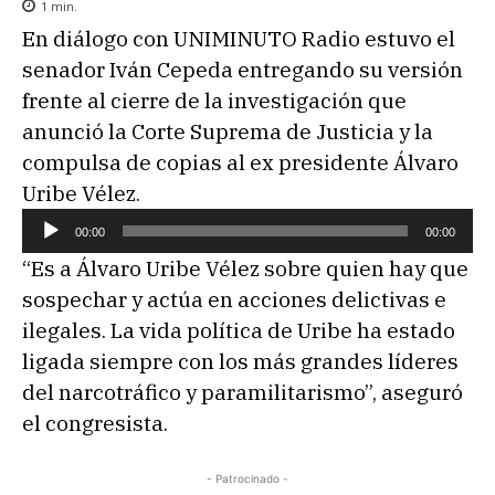
1
min.
En diálogo con UNIMINUTO Radio estuvo el
senador Iván Cepeda entregando su versión
frente al cierre de la investigación que
anunció la Corte Suprema de Justicia y la
compulsa de copias al ex presidente Álvaro
Uribe Vélez.
R
00:00
00:00
e
“Es a Álvaro Uribe Vélez sobre quien hay que
p
sospechar y actúa en acciones delictivas e
r
ilegales. La vida política de Uribe ha estado
o
ligada siempre con los más grandes líderes
d
del narcotráfico y paramilitarismo”, aseguró
u
el congresista.
c
t
- Patrocinado -